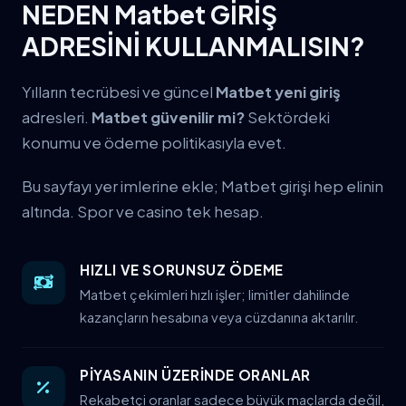
NEDEN Matbet GİRİŞ
ADRESİNİ KULLANMALISIN?
Yılların tecrübesi ve güncel
Matbet yeni giriş
adresleri.
Matbet güvenilir mi?
Sektördeki
konumu ve ödeme politikasıyla evet.
Bu sayfayı yer imlerine ekle; Matbet girişi hep elinin
altında. Spor ve casino tek hesap.
HIZLI VE SORUNSUZ ÖDEME
Matbet çekimleri hızlı işler; limitler dahilinde
kazançların hesabına veya cüzdanına aktarılır.
PİYASANIN ÜZERİNDE ORANLAR
Rekabetçi oranlar sadece büyük maçlarda değil,