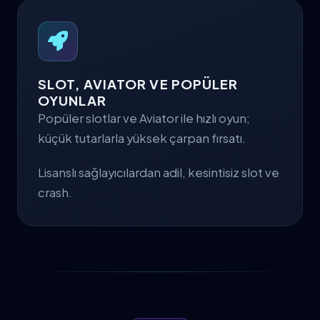
SLOT, AVIATOR VE POPÜLER
OYUNLAR
Popüler slotlar ve Aviator ile hızlı oyun;
küçük tutarlarla yüksek çarpan fırsatı.
Lisanslı sağlayıcılardan adil, kesintisiz slot ve
crash.