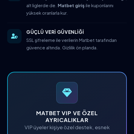
alt liglerde de.
Matbet giriş
ile kuponlarını
yüksek oranlarla kur.
GÜÇLÜ VERİ GÜVENLİĞİ
SSL şifreleme ile verilerin Matbet tarafından
güvence altında. Gizlilik ön planda.
MATBET VIP VE ÖZEL
AYRICALIKLAR
VIP üyeler kişiye özel destek, esnek