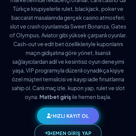
Türkçe krupiyelerle rulet, blackjack, poker ve
baccarat masalarında gerçek casino atmosferi;
slot ve crash oyunlarında Sweet Bonanza, Gates
of Olympus, Aviator gibi yüksek çarpanlı oyunlar.
Cash-out ve edit bet özellikleriyle kuponlarını
maçın gidişatına göre yönet, lisanslı
sağlayıcılardan adil ve kesintisiz oyun deneyimi
yaşa, VIP programıyla düzenli oynadıkça kişiye
özel müşteri temsilcisi ve kayıp iade fırsatlarına
sahip ol. Canlı maç izle, kupon yap, rulet ve slot
oyna.
Matbet giriş
ile hemen başla.
HIZLI KAYIT OL
HEMEN GİRİŞ YAP