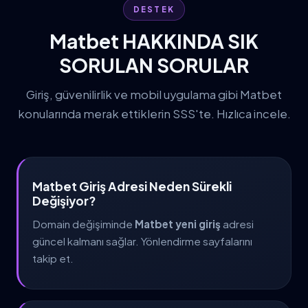
DESTEK
Matbet HAKKINDA SIK
SORULAN SORULAR
Giriş, güvenilirlik ve mobil uygulama gibi Matbet
konularında merak ettiklerin SSS'te. Hızlıca incele.
Matbet Giriş Adresi Neden Sürekli
Değişiyor?
Domain değişiminde
Matbet yeni giriş
adresi
güncel kalmanı sağlar. Yönlendirme sayfalarını
takip et.