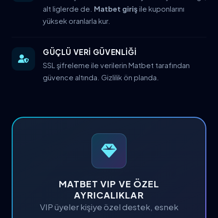
alt liglerde de.
Matbet giriş
ile kuponlarını
yüksek oranlarla kur.
GÜÇLÜ VERİ GÜVENLİĞİ
SSL şifreleme ile verilerin Matbet tarafından
güvence altında. Gizlilik ön planda.
MATBET VIP VE ÖZEL
AYRICALIKLAR
VIP üyeler kişiye özel destek, esnek