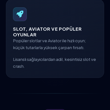
SLOT, AVIATOR VE POPÜLER
OYUNLAR
Popüler slotlar ve Aviator ile hızlı oyun;
küçük tutarlarla yüksek çarpan fırsatı.
Lisanslı sağlayıcılardan adil, kesintisiz slot ve
crash.