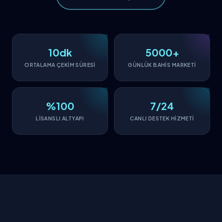
10dk
5000+
ORTALAMA ÇEKİM SÜRESİ
GÜNLÜK BAHİS MARKETİ
%100
7/24
LİSANSLI ALTYAPI
CANLI DESTEK HİZMETİ