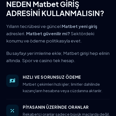
NEDEN Matbet GİRİŞ
ADRESİNİ KULLANMALISIN?
Yılların tecrübesi ve güncel
Matbet yeni giriş
adresleri.
Matbet güvenilir mi?
Sektördeki
konumu ve ödeme politikasıyla evet.
Bu sayfayı yer imlerine ekle; Matbet girişi hep elinin
altında. Spor ve casino tek hesap.
HIZLI VE SORUNSUZ ÖDEME
Matbet çekimleri hızlı işler; limitler dahilinde
kazançların hesabına veya cüzdanına aktarılır.
PİYASANIN ÜZERİNDE ORANLAR
Rekabetçi oranlar sadece büyük maçlarda değil,