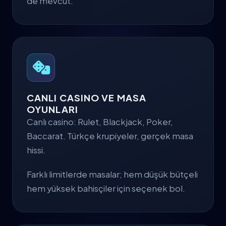
de mevcut.
CANLI CASINO VE MASA
OYUNLARI
Canlı casino: Rulet, Blackjack, Poker,
Baccarat. Türkçe krupiyeler, gerçek masa
hissi.
Farklı limitlerde masalar; hem düşük bütçeli
hem yüksek bahisçiler için seçenek bol.