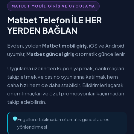
MATBET MOBİL GİRİŞ VE UYGULAMA
Matbet Telefon İLE HER
YERDEN BAĞLAN
Evden, yoldan
Matbet mobil giriş
. iOS ve Android
uyumlu;
Matbet güncel giriş
otomatik güncellenir.
Uygulama üzerinden kupon yapmak, canlı maçları
takip etmek ve casino oyunlarına katılmak hem
daha hızlı hem de daha stabildir. Bildirimleri açarak
önemli maçları ve özel promosyonları kaçırmadan
takip edebilirsin.
Engellere takılmadan otomatik güncel adres
yönlendirmesi