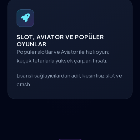
SLOT, AVIATOR VE POPÜLER
OYUNLAR
Popüler slotlar ve Aviator ile hızlı oyun;
küçük tutarlarla yüksek çarpan fırsatı.
Lisanslı sağlayıcılardan adil, kesintisiz slot ve
crash.