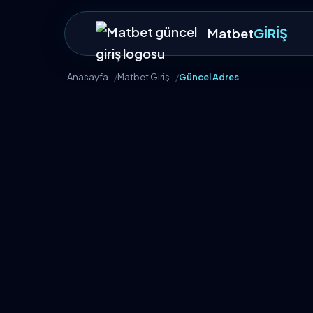
Matbet
GİRİŞ
Anasayfa
Matbet Giriş
Güncel Adres