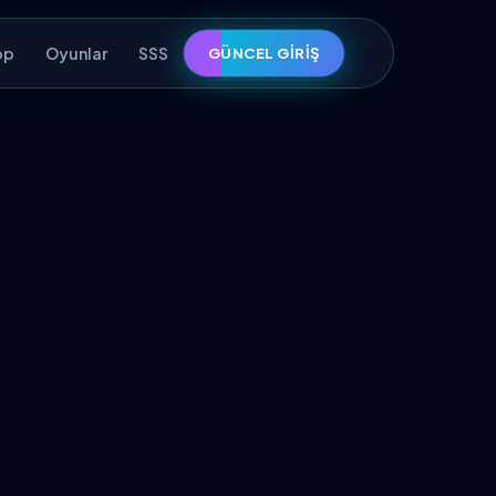
pp
Oyunlar
SSS
GÜNCEL GİRİŞ