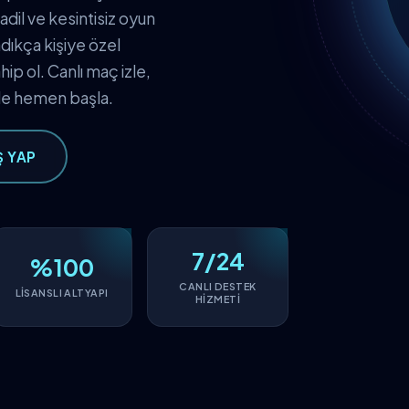
 adil ve kesintisiz oyun
dıkça kişiye özel
hip ol. Canlı maç izle,
le hemen başla.
Ş YAP
7/24
%100
CANLI DESTEK
LİSANSLI ALTYAPI
HİZMETİ