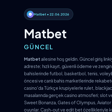
Matbet • 22.06.2026
Matbet
GÜNCEL
Matbet
ailesine hoş geldin. Güncel giriş link
adreste; hızlı kayıt, güvenli ödeme ve zengi
bahislerinde futbol, basketbol, tenis, voley
öncesi ve canlı bahis marketlerinde rekabetçi
casino'da Türkçe krupiyelerle rulet, blackja
masalarında gerçek casino atmosferi; slot v
Sweet Bonanza, Gates of Olympus, Aviator g
oyunlar. Cash-out ve edit bet özellikleriyle 