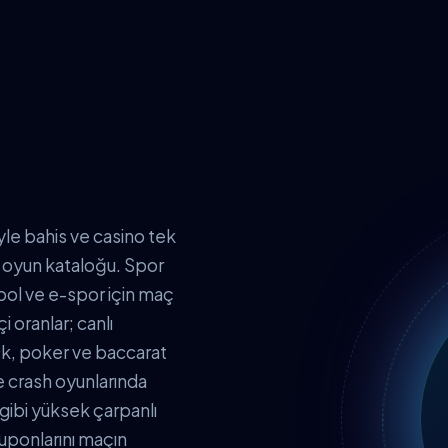
iyle bahis ve casino tek
n oyun kataloğu. Spor
bol ve e-spor için maç
 oranlar; canlı
ck, poker ve baccarat
e crash oyunlarında
ibi yüksek çarpanlı
kuponlarını maçın