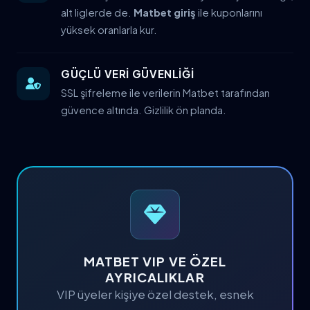
alt liglerde de.
Matbet giriş
ile kuponlarını
yüksek oranlarla kur.
GÜÇLÜ VERİ GÜVENLİĞİ
SSL şifreleme ile verilerin Matbet tarafından
güvence altında. Gizlilik ön planda.
MATBET VIP VE ÖZEL
AYRICALIKLAR
VIP üyeler kişiye özel destek, esnek