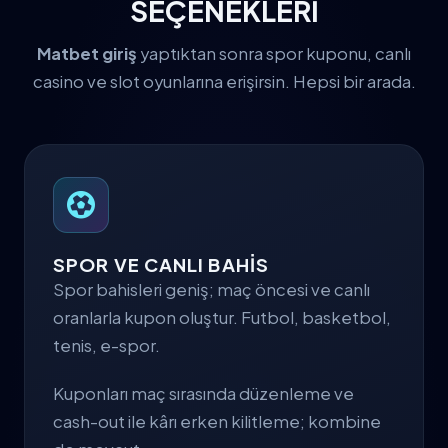
SEÇENEKLERİ
Matbet giriş
yaptıktan sonra spor kuponu, canlı
casino ve slot oyunlarına erişirsin. Hepsi bir arada.
SPOR VE CANLI BAHİS
Spor bahisleri geniş; maç öncesi ve canlı
oranlarla kupon oluştur. Futbol, basketbol,
tenis, e-spor.
Kuponları maç sırasında düzenleme ve
cash-out ile kârı erken kilitleme; kombine