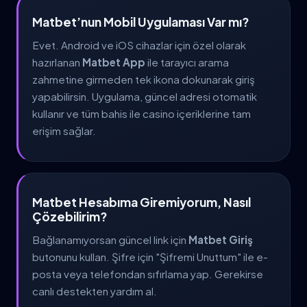
Matbet’nun Mobil Uygulaması Var mı?
Evet. Android ve iOS cihazlar için özel olarak
hazırlanan
Matbet App
ile tarayıcı arama
zahmetine girmeden tek ikona dokunarak giriş
yapabilirsin. Uygulama, güncel adresi otomatik
kullanır ve tüm bahis ile casino içeriklerine tam
erişim sağlar.
Matbet Hesabıma Giremiyorum, Nasıl
Çözebilirim?
Bağlanamıyorsan güncel link için
Matbet Giriş
butonunu kullan. Şifre için "Şifremi Unuttum" ile e-
posta veya telefondan sıfırlama yap. Gerekirse
canlı destekten yardım al.