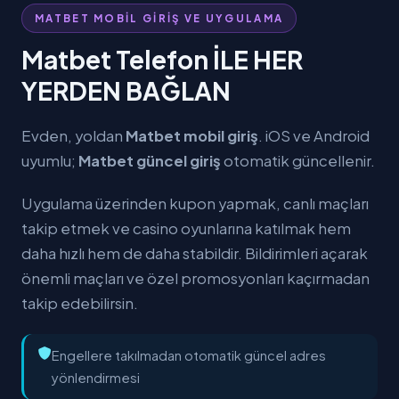
MATBET MOBİL GİRİŞ VE UYGULAMA
Matbet Telefon İLE HER
YERDEN BAĞLAN
Evden, yoldan
Matbet mobil giriş
. iOS ve Android
uyumlu;
Matbet güncel giriş
otomatik güncellenir.
Uygulama üzerinden kupon yapmak, canlı maçları
takip etmek ve casino oyunlarına katılmak hem
daha hızlı hem de daha stabildir. Bildirimleri açarak
önemli maçları ve özel promosyonları kaçırmadan
takip edebilirsin.
Engellere takılmadan otomatik güncel adres
yönlendirmesi