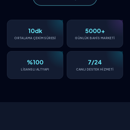
10dk
5000+
ORTALAMA ÇEKİM SÜRESİ
GÜNLÜK BAHİS MARKETİ
%100
7/24
LİSANSLI ALTYAPI
CANLI DESTEK HİZMETİ