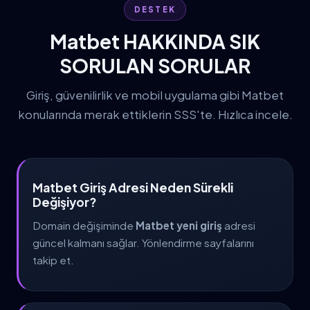
DESTEK
Matbet HAKKINDA SIK
SORULAN SORULAR
Giriş, güvenilirlik ve mobil uygulama gibi Matbet
konularında merak ettiklerin SSS'te. Hızlıca incele.
Matbet Giriş Adresi Neden Sürekli
Değişiyor?
Domain değişiminde
Matbet yeni giriş
adresi
güncel kalmanı sağlar. Yönlendirme sayfalarını
takip et.