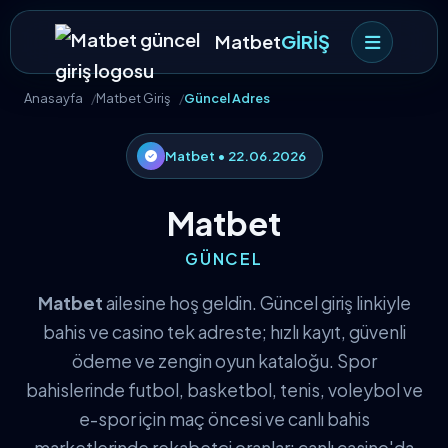
Matbet
GİRİŞ
Anasayfa
Matbet Giriş
Güncel Adres
Matbet • 22.06.2026
Matbet
GÜNCEL
Matbet
ailesine hoş geldin. Güncel giriş linkiyle
bahis ve casino tek adreste; hızlı kayıt, güvenli
ödeme ve zengin oyun kataloğu. Spor
bahislerinde futbol, basketbol, tenis, voleybol ve
e-spor için maç öncesi ve canlı bahis
marketlerinde rekabetçi oranlar; canlı casino'da