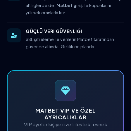
alt liglerde de.
Matbet giriş
ile kuponlarını
yüksek oranlarla kur.
GÜÇLÜ VERİ GÜVENLİĞİ
SSL şifreleme ile verilerin Matbet tarafından
güvence altında. Gizlilik ön planda.
MATBET VIP VE ÖZEL
AYRICALIKLAR
VIP üyeler kişiye özel destek, esnek