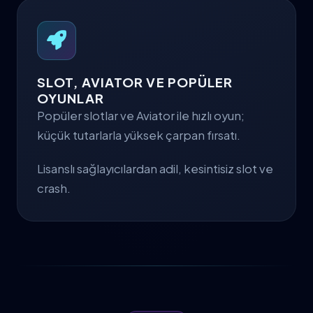
SLOT, AVIATOR VE POPÜLER
OYUNLAR
Popüler slotlar ve Aviator ile hızlı oyun;
küçük tutarlarla yüksek çarpan fırsatı.
Lisanslı sağlayıcılardan adil, kesintisiz slot ve
crash.