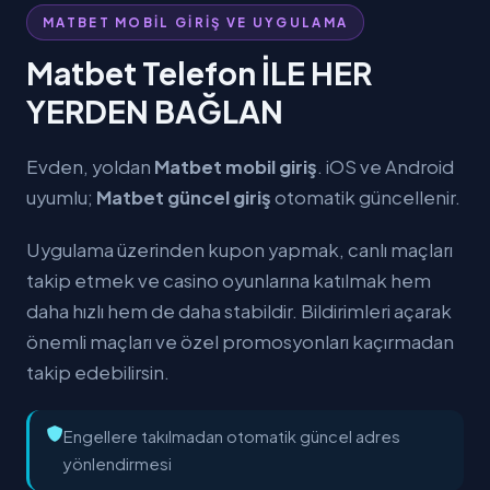
MATBET MOBİL GİRİŞ VE UYGULAMA
Matbet Telefon İLE HER
YERDEN BAĞLAN
Evden, yoldan
Matbet mobil giriş
. iOS ve Android
uyumlu;
Matbet güncel giriş
otomatik güncellenir.
Uygulama üzerinden kupon yapmak, canlı maçları
takip etmek ve casino oyunlarına katılmak hem
daha hızlı hem de daha stabildir. Bildirimleri açarak
önemli maçları ve özel promosyonları kaçırmadan
takip edebilirsin.
Engellere takılmadan otomatik güncel adres
yönlendirmesi