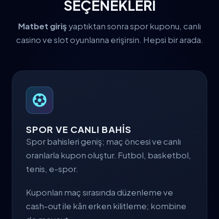
SEÇENEKLERİ
Matbet giriş
yaptıktan sonra spor kuponu, canlı
casino ve slot oyunlarına erişirsin. Hepsi bir arada.
SPOR VE CANLI BAHİS
Spor bahisleri geniş; maç öncesi ve canlı
oranlarla kupon oluştur. Futbol, basketbol,
tenis, e-spor.
Kuponları maç sırasında düzenleme ve
cash-out ile kârı erken kilitleme; kombine