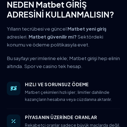
NEDEN Matbet GİRİŞ
ADRESİNİ KULLANMALISIN?
Yılların tecrübesi ve güncel
Matbet yeni giriş
adresleri.
Matbet güvenilir mi?
Sektördeki
konumu ve ödeme politikasıyla evet.
Bu sayfayı yer imlerine ekle; Matbet girişi hep elinin
altında. Spor ve casino tek hesap.
HIZLI VE SORUNSUZ ÖDEME
Matbet çekimleri hızlı işler; limitler dahilinde
kazançların hesabına veya cüzdanına aktarılır.
PİYASANIN ÜZERİNDE ORANLAR
Rekabetçi oranlar sadece büyük maçlarda değil,