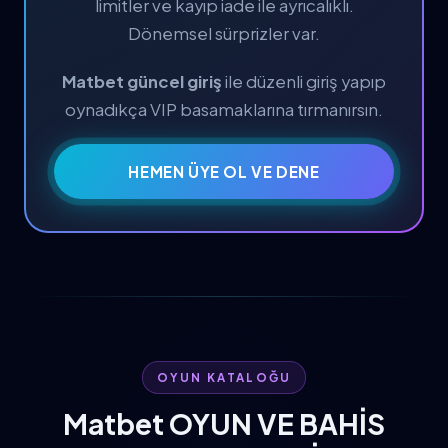
limitler ve kayıp iade ile ayrıcalıklı.
Dönemsel sürprizler var.
Matbet güncel giriş
ile düzenli giriş yapıp
oynadıkça VIP basamaklarına tırmanırsın.
HEMEN ÜYE OL VE DENE
OYUN KATALOĞU
Matbet OYUN VE BAHİS