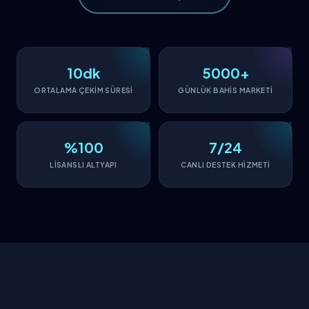
10dk
5000+
ORTALAMA ÇEKİM SÜRESİ
GÜNLÜK BAHİS MARKETİ
%100
7/24
LİSANSLI ALTYAPI
CANLI DESTEK HİZMETİ