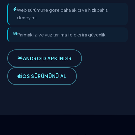
Web sürümüne göre daha akıcı ve hızlı bahis
deneyimi
Parmak izi ve yüz tanıma ile ekstra güvenlik
ANDROID APK İNDİR
IOS SÜRÜMÜNÜ AL