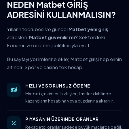
NEDEN Matbet GİRİŞ
ADRESİNİ KULLANMALISIN?
Yılların tecrübesi ve güncel
Matbet yeni giriş
adresleri.
Matbet güvenilir mi?
Sektördeki
konumu ve ödeme politikasıyla evet.
Bu sayfayı yer imlerine ekle; Matbet girişi hep elinin
altında. Spor ve casino tek hesap.
HIZLI VE SORUNSUZ ÖDEME
Matbet çekimleri hızlı işler; limitler dahilinde
kazançların hesabına veya cüzdanına aktarılır.
PİYASANIN ÜZERİNDE ORANLAR
Rekabetçi oranlar sadece büyük maçlarda değil,