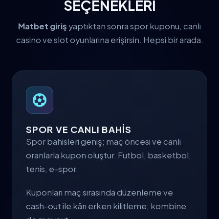
SEÇENEKLERİ
Matbet giriş
yaptıktan sonra spor kuponu, canlı
casino ve slot oyunlarına erişirsin. Hepsi bir arada.
SPOR VE CANLI BAHİS
Spor bahisleri geniş; maç öncesi ve canlı
oranlarla kupon oluştur. Futbol, basketbol,
tenis, e-spor.
Kuponları maç sırasında düzenleme ve
cash-out ile kârı erken kilitleme; kombine