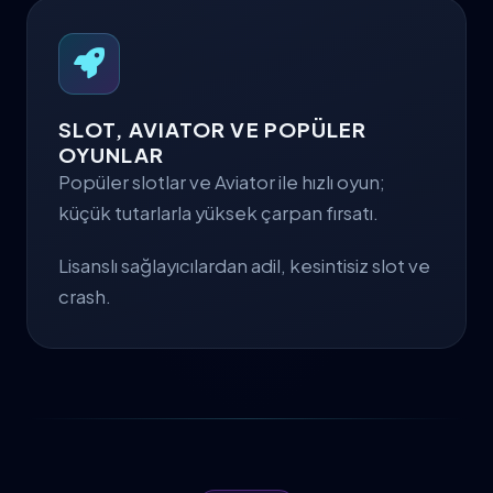
SLOT, AVIATOR VE POPÜLER
OYUNLAR
Popüler slotlar ve Aviator ile hızlı oyun;
küçük tutarlarla yüksek çarpan fırsatı.
Lisanslı sağlayıcılardan adil, kesintisiz slot ve
crash.