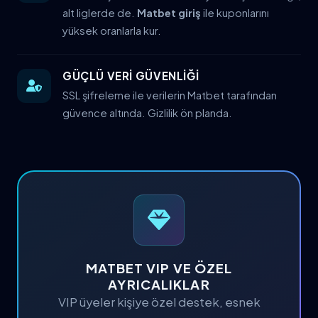
alt liglerde de.
Matbet giriş
ile kuponlarını
yüksek oranlarla kur.
GÜÇLÜ VERİ GÜVENLİĞİ
SSL şifreleme ile verilerin Matbet tarafından
güvence altında. Gizlilik ön planda.
MATBET VIP VE ÖZEL
AYRICALIKLAR
VIP üyeler kişiye özel destek, esnek