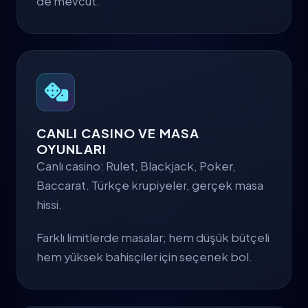
de mevcut.
CANLI CASINO VE MASA
OYUNLARI
Canlı casino: Rulet, Blackjack, Poker,
Baccarat. Türkçe krupiyeler, gerçek masa
hissi.
Farklı limitlerde masalar; hem düşük bütçeli
hem yüksek bahisçiler için seçenek bol.