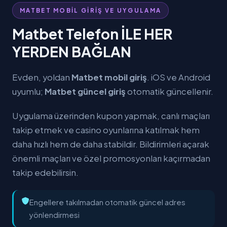
MATBET MOBİL GİRİŞ VE UYGULAMA
Matbet Telefon İLE HER
YERDEN BAĞLAN
Evden, yoldan
Matbet mobil giriş
. iOS ve Android
uyumlu;
Matbet güncel giriş
otomatik güncellenir.
Uygulama üzerinden kupon yapmak, canlı maçları
takip etmek ve casino oyunlarına katılmak hem
daha hızlı hem de daha stabildir. Bildirimleri açarak
önemli maçları ve özel promosyonları kaçırmadan
takip edebilirsin.
Engellere takılmadan otomatik güncel adres
yönlendirmesi