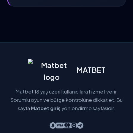
MATBET
Matbet 18 yaş üzeri kullanıcılara hizmet verir.
Sorumlu oyun ve bütçe kontrolüne dikkat et. Bu
sayfa
Matbet giriş
yönlendirme sayfasıdır.