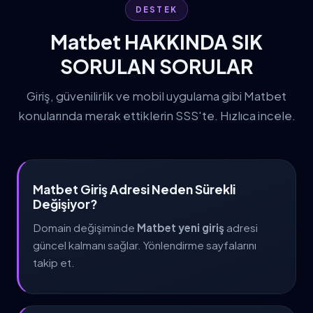
DESTEK
Matbet HAKKINDA SIK
SORULAN SORULAR
Giriş, güvenilirlik ve mobil uygulama gibi Matbet
konularında merak ettiklerin SSS'te. Hızlıca incele.
Matbet Giriş Adresi Neden Sürekli
Değişiyor?
Domain değişiminde
Matbet yeni giriş
adresi
güncel kalmanı sağlar. Yönlendirme sayfalarını
takip et.