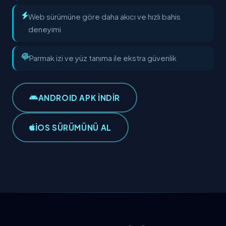
Web sürümüne göre daha akıcı ve hızlı bahis
deneyimi
Parmak izi ve yüz tanıma ile ekstra güvenlik
ANDROID APK İNDİR
IOS SÜRÜMÜNÜ AL