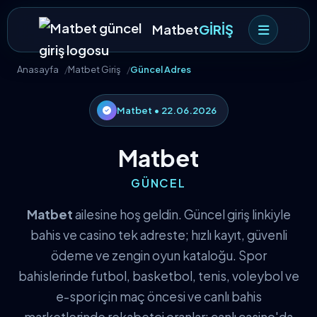
Matbet
GİRİŞ
Anasayfa
Matbet Giriş
Güncel Adres
Matbet • 22.06.2026
Matbet
GÜNCEL
Matbet
ailesine hoş geldin. Güncel giriş linkiyle
bahis ve casino tek adreste; hızlı kayıt, güvenli
ödeme ve zengin oyun kataloğu. Spor
bahislerinde futbol, basketbol, tenis, voleybol ve
e-spor için maç öncesi ve canlı bahis
marketlerinde rekabetçi oranlar; canlı casino'da