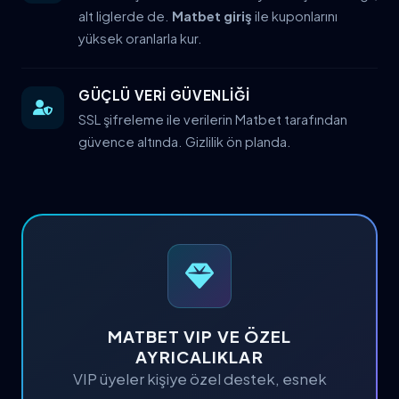
alt liglerde de.
Matbet giriş
ile kuponlarını
yüksek oranlarla kur.
GÜÇLÜ VERİ GÜVENLİĞİ
SSL şifreleme ile verilerin Matbet tarafından
güvence altında. Gizlilik ön planda.
MATBET VIP VE ÖZEL
AYRICALIKLAR
VIP üyeler kişiye özel destek, esnek