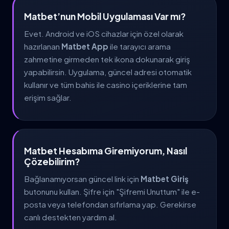
Matbet’nun Mobil Uygulaması Var mı?
Evet. Android ve iOS cihazlar için özel olarak
hazırlanan
Matbet App
ile tarayıcı arama
zahmetine girmeden tek ikona dokunarak giriş
yapabilirsin. Uygulama, güncel adresi otomatik
kullanır ve tüm bahis ile casino içeriklerine tam
erişim sağlar.
Matbet Hesabıma Giremiyorum, Nasıl
Çözebilirim?
Bağlanamıyorsan güncel link için
Matbet Giriş
butonunu kullan. Şifre için "Şifremi Unuttum" ile e-
posta veya telefondan sıfırlama yap. Gerekirse
canlı destekten yardım al.