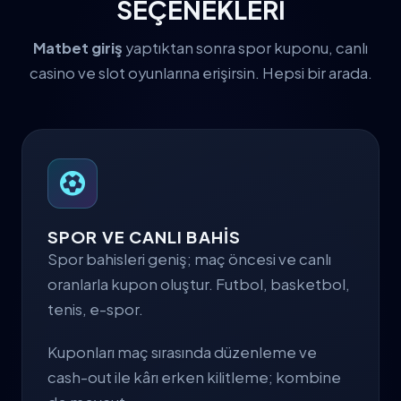
SEÇENEKLERİ
Matbet giriş
yaptıktan sonra spor kuponu, canlı
casino ve slot oyunlarına erişirsin. Hepsi bir arada.
SPOR VE CANLI BAHİS
Spor bahisleri geniş; maç öncesi ve canlı
oranlarla kupon oluştur. Futbol, basketbol,
tenis, e-spor.
Kuponları maç sırasında düzenleme ve
cash-out ile kârı erken kilitleme; kombine