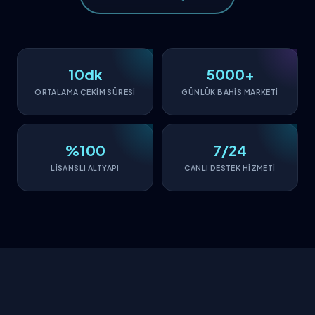
10dk
5000+
ORTALAMA ÇEKİM SÜRESİ
GÜNLÜK BAHİS MARKETİ
%100
7/24
LİSANSLI ALTYAPI
CANLI DESTEK HİZMETİ