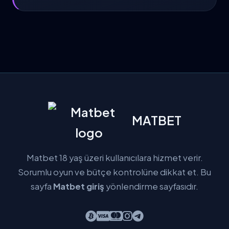
MATBET
Matbet 18 yaş üzeri kullanıcılara hizmet verir.
Sorumlu oyun ve bütçe kontrolüne dikkat et. Bu
sayfa
Matbet giriş
yönlendirme sayfasıdır.