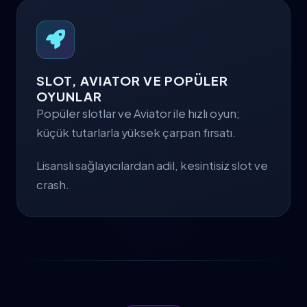
SLOT, AVIATOR VE POPÜLER
OYUNLAR
Popüler slotlar ve Aviator ile hızlı oyun;
küçük tutarlarla yüksek çarpan fırsatı.
Lisanslı sağlayıcılardan adil, kesintisiz slot ve
crash.