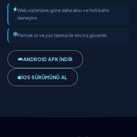
Web sürümüne göre daha akıcı ve hızlı bahis
deneyimi
Parmak izi ve yüz tanıma ile ekstra güvenlik
ANDROID APK İNDİR
IOS SÜRÜMÜNÜ AL