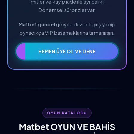
limitler ve kayıp iade ile ayrıcalıklı.
Dönemsel sürprizler var.
Matbet güncel giriş
ile düzenli giriş yapıp
oynadıkça VIP basamaklarına tırmanırsın.
HEMEN ÜYE OL VE DENE
OYUN KATALOĞU
Matbet OYUN VE BAHİS