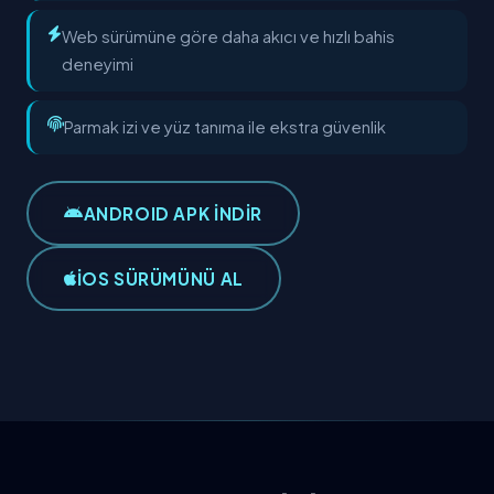
Web sürümüne göre daha akıcı ve hızlı bahis
deneyimi
Parmak izi ve yüz tanıma ile ekstra güvenlik
ANDROID APK İNDİR
IOS SÜRÜMÜNÜ AL