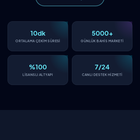
10dk
5000+
ORTALAMA ÇEKİM SÜRESİ
GÜNLÜK BAHİS MARKETİ
%100
7/24
LİSANSLI ALTYAPI
CANLI DESTEK HİZMETİ