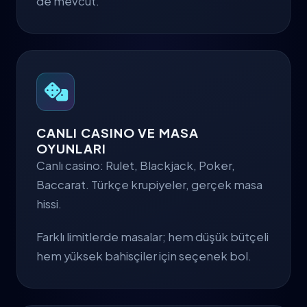
de mevcut.
CANLI CASINO VE MASA
OYUNLARI
Canlı casino: Rulet, Blackjack, Poker,
Baccarat. Türkçe krupiyeler, gerçek masa
hissi.
Farklı limitlerde masalar; hem düşük bütçeli
hem yüksek bahisçiler için seçenek bol.