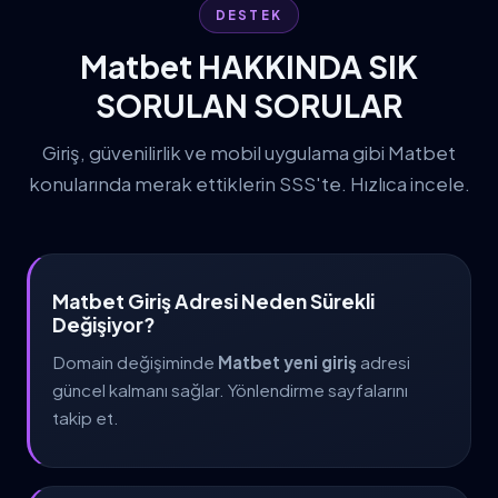
DESTEK
Matbet HAKKINDA SIK
SORULAN SORULAR
Giriş, güvenilirlik ve mobil uygulama gibi Matbet
konularında merak ettiklerin SSS'te. Hızlıca incele.
Matbet Giriş Adresi Neden Sürekli
Değişiyor?
Domain değişiminde
Matbet yeni giriş
adresi
güncel kalmanı sağlar. Yönlendirme sayfalarını
takip et.