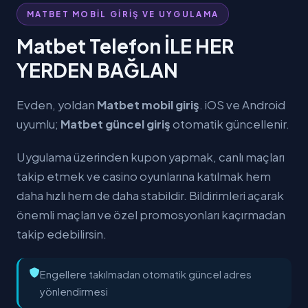
MATBET MOBİL GİRİŞ VE UYGULAMA
Matbet Telefon İLE HER
YERDEN BAĞLAN
Evden, yoldan
Matbet mobil giriş
. iOS ve Android
uyumlu;
Matbet güncel giriş
otomatik güncellenir.
Uygulama üzerinden kupon yapmak, canlı maçları
takip etmek ve casino oyunlarına katılmak hem
daha hızlı hem de daha stabildir. Bildirimleri açarak
önemli maçları ve özel promosyonları kaçırmadan
takip edebilirsin.
Engellere takılmadan otomatik güncel adres
yönlendirmesi