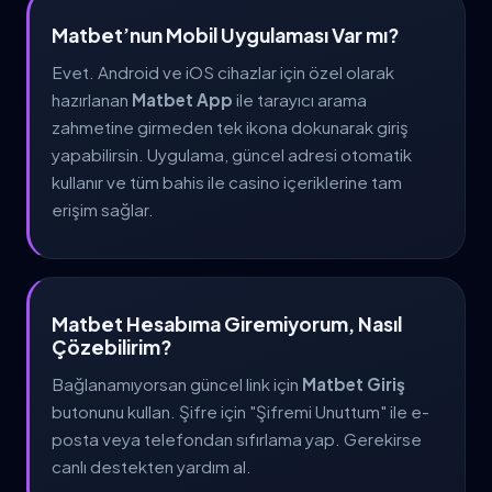
Matbet’nun Mobil Uygulaması Var mı?
Evet. Android ve iOS cihazlar için özel olarak
hazırlanan
Matbet App
ile tarayıcı arama
zahmetine girmeden tek ikona dokunarak giriş
yapabilirsin. Uygulama, güncel adresi otomatik
kullanır ve tüm bahis ile casino içeriklerine tam
erişim sağlar.
Matbet Hesabıma Giremiyorum, Nasıl
Çözebilirim?
Bağlanamıyorsan güncel link için
Matbet Giriş
butonunu kullan. Şifre için "Şifremi Unuttum" ile e-
posta veya telefondan sıfırlama yap. Gerekirse
canlı destekten yardım al.