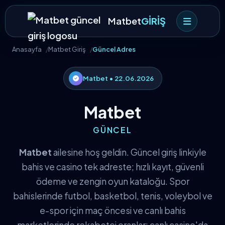
Matbet
GİRİŞ
Anasayfa
Matbet Giriş
Güncel Adres
Matbet • 22.06.2026
Matbet
GÜNCEL
Matbet
ailesine hoş geldin. Güncel giriş linkiyle
bahis ve casino tek adreste; hızlı kayıt, güvenli
ödeme ve zengin oyun kataloğu. Spor
bahislerinde futbol, basketbol, tenis, voleybol ve
e-spor için maç öncesi ve canlı bahis
marketlerinde rekabetçi oranlar; canlı casino'da