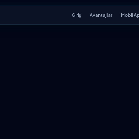
Giriş
Avantajlar
Mobil A