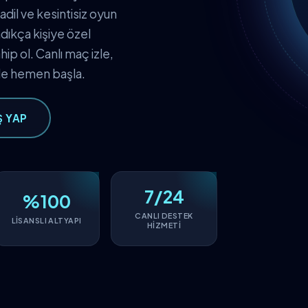
 adil ve kesintisiz oyun
dıkça kişiye özel
hip ol. Canlı maç izle,
le hemen başla.
Ş YAP
7/24
%100
CANLI DESTEK
LİSANSLI ALTYAPI
HİZMETİ