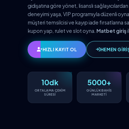
gidişatına göre yönet, lisanslı sağlayıcılardan
deneyimi yaşa, VIP programıyla düzenli oyna
müşteri temsilcisi ve kayıp iade fırsatlarına sa
kupon yap, rulet ve slot oyna.
Matbet giriş
i
HIZLI KAYIT OL
HEMEN GİRİ
10dk
5000+
ORTALAMA ÇEKİM
GÜNLÜK BAHİS
SÜRESİ
MARKETİ