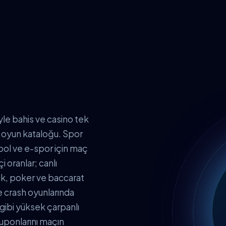
iyle bahis ve casino tek
n oyun kataloğu. Spor
bol ve e-spor için maç
 oranlar; canlı
ck, poker ve baccarat
e crash oyunlarında
ibi yüksek çarpanlı
kuponlarını maçın