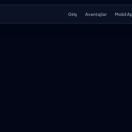
Giriş
Avantajlar
Mobil A