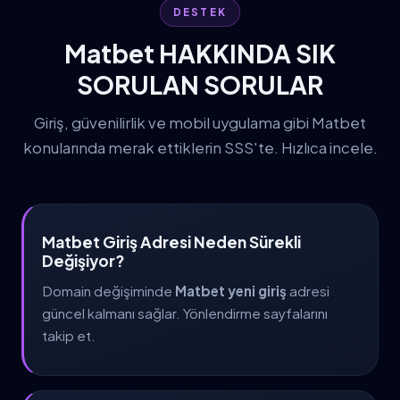
DESTEK
Matbet HAKKINDA SIK
SORULAN SORULAR
Giriş, güvenilirlik ve mobil uygulama gibi Matbet
konularında merak ettiklerin SSS'te. Hızlıca incele.
Matbet Giriş Adresi Neden Sürekli
Değişiyor?
Domain değişiminde
Matbet yeni giriş
adresi
güncel kalmanı sağlar. Yönlendirme sayfalarını
takip et.