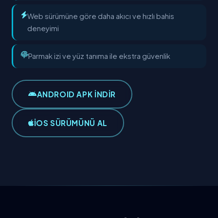
Web sürümüne göre daha akıcı ve hızlı bahis
deneyimi
Parmak izi ve yüz tanıma ile ekstra güvenlik
ANDROID APK İNDİR
IOS SÜRÜMÜNÜ AL