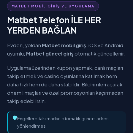
MATBET MOBİL GİRİŞ VE UYGULAMA
Matbet Telefon İLE HER
YERDEN BAĞLAN
Evden, yoldan
Matbet mobil giriş
. iOS ve Android
uyumlu;
Matbet güncel giriş
otomatik güncellenir.
Uygulama üzerinden kupon yapmak, canlı maçları
takip etmek ve casino oyunlarına katılmak hem
daha hızlı hem de daha stabildir. Bildirimleri açarak
önemli maçları ve özel promosyonları kaçırmadan
takip edebilirsin.
Engellere takılmadan otomatik güncel adres
yönlendirmesi