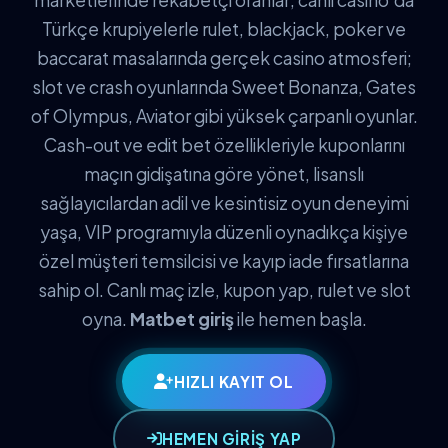
Türkçe krupiyelerle rulet, blackjack, poker ve
baccarat masalarında gerçek casino atmosferi;
slot ve crash oyunlarında Sweet Bonanza, Gates
of Olympus, Aviator gibi yüksek çarpanlı oyunlar.
Cash-out ve edit bet özellikleriyle kuponlarını
maçın gidişatına göre yönet, lisanslı
sağlayıcılardan adil ve kesintisiz oyun deneyimi
yaşa, VIP programıyla düzenli oynadıkça kişiye
özel müşteri temsilcisi ve kayıp iade fırsatlarına
sahip ol. Canlı maç izle, kupon yap, rulet ve slot
oyna.
Matbet giriş
ile hemen başla.
HIZLI KAYIT OL
HEMEN GİRİŞ YAP