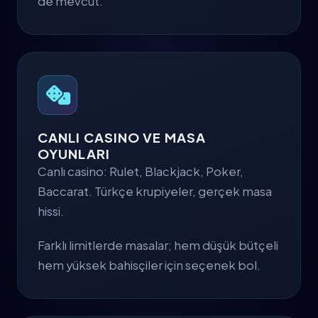
de mevcut.
CANLI CASINO VE MASA
OYUNLARI
Canlı casino: Rulet, Blackjack, Poker,
Baccarat. Türkçe krupiyeler, gerçek masa
hissi.
Farklı limitlerde masalar; hem düşük bütçeli
hem yüksek bahisçiler için seçenek bol.