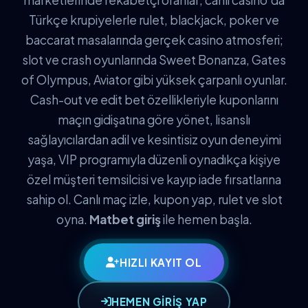
Türkçe krupiyelerle rulet, blackjack, poker ve
baccarat masalarında gerçek casino atmosferi;
slot ve crash oyunlarında Sweet Bonanza, Gates
of Olympus, Aviator gibi yüksek çarpanlı oyunlar.
Cash-out ve edit bet özellikleriyle kuponlarını
maçın gidişatına göre yönet, lisanslı
sağlayıcılardan adil ve kesintisiz oyun deneyimi
yaşa, VIP programıyla düzenli oynadıkça kişiye
özel müşteri temsilcisi ve kayıp iade fırsatlarına
sahip ol. Canlı maç izle, kupon yap, rulet ve slot
oyna.
Matbet giriş
ile hemen başla.
HIZLI KAYIT OL
HEMEN GİRİŞ YAP