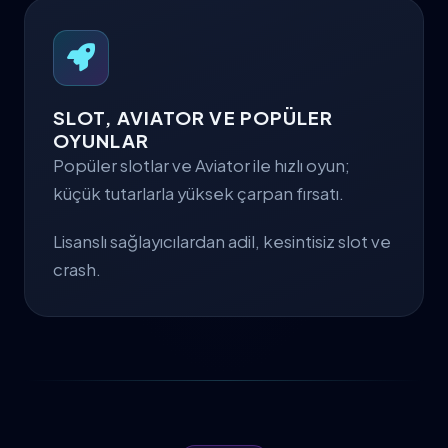
SLOT, AVIATOR VE POPÜLER
OYUNLAR
Popüler slotlar ve Aviator ile hızlı oyun;
küçük tutarlarla yüksek çarpan fırsatı.
Lisanslı sağlayıcılardan adil, kesintisiz slot ve
crash.