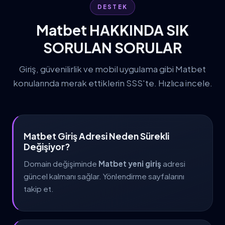
DESTEK
Matbet HAKKINDA SIK
SORULAN SORULAR
Giriş, güvenilirlik ve mobil uygulama gibi Matbet
konularında merak ettiklerin SSS'te. Hızlıca incele.
Matbet Giriş Adresi Neden Sürekli
Değişiyor?
Domain değişiminde
Matbet yeni giriş
adresi
güncel kalmanı sağlar. Yönlendirme sayfalarını
takip et.