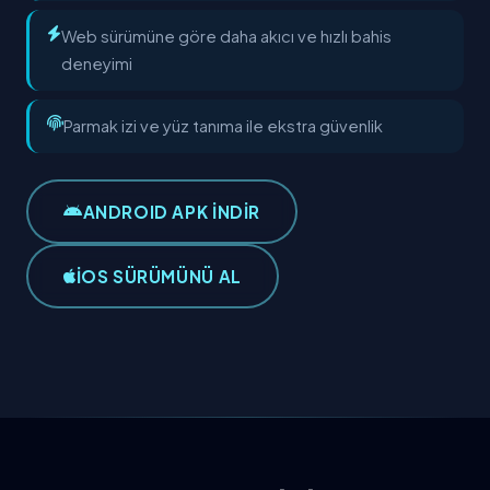
Web sürümüne göre daha akıcı ve hızlı bahis
deneyimi
Parmak izi ve yüz tanıma ile ekstra güvenlik
ANDROID APK İNDİR
IOS SÜRÜMÜNÜ AL