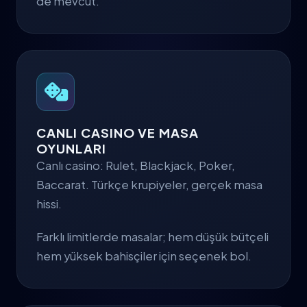
de mevcut.
CANLI CASINO VE MASA
OYUNLARI
Canlı casino: Rulet, Blackjack, Poker,
Baccarat. Türkçe krupiyeler, gerçek masa
hissi.
Farklı limitlerde masalar; hem düşük bütçeli
hem yüksek bahisçiler için seçenek bol.