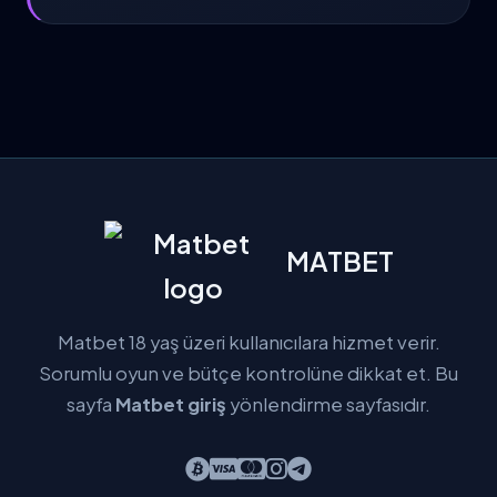
MATBET
Matbet 18 yaş üzeri kullanıcılara hizmet verir.
Sorumlu oyun ve bütçe kontrolüne dikkat et. Bu
sayfa
Matbet giriş
yönlendirme sayfasıdır.