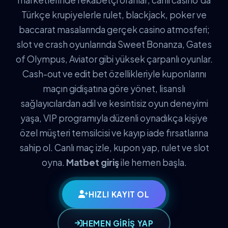
Türkçe krupiyelerle rulet, blackjack, poker ve
baccarat masalarında gerçek casino atmosferi;
slot ve crash oyunlarında Sweet Bonanza, Gates
of Olympus, Aviator gibi yüksek çarpanlı oyunlar.
Cash-out ve edit bet özellikleriyle kuponlarını
maçın gidişatına göre yönet, lisanslı
sağlayıcılardan adil ve kesintisiz oyun deneyimi
yaşa, VIP programıyla düzenli oynadıkça kişiye
özel müşteri temsilcisi ve kayıp iade fırsatlarına
sahip ol. Canlı maç izle, kupon yap, rulet ve slot
oyna.
Matbet giriş
ile hemen başla.
HIZLI KAYIT OL
HEMEN GİRİŞ YAP