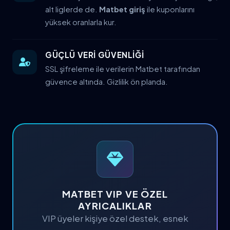
alt liglerde de.
Matbet giriş
ile kuponlarını
yüksek oranlarla kur.
GÜÇLÜ VERİ GÜVENLİĞİ
SSL şifreleme ile verilerin Matbet tarafından
güvence altında. Gizlilik ön planda.
MATBET VIP VE ÖZEL
AYRICALIKLAR
VIP üyeler kişiye özel destek, esnek