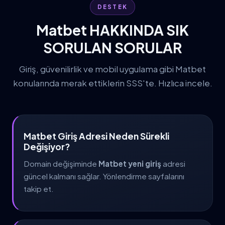
DESTEK
Matbet HAKKINDA SIK
SORULAN SORULAR
Giriş, güvenilirlik ve mobil uygulama gibi Matbet
konularında merak ettiklerin SSS'te. Hızlıca incele.
Matbet Giriş Adresi Neden Sürekli
Değişiyor?
Domain değişiminde
Matbet yeni giriş
adresi
güncel kalmanı sağlar. Yönlendirme sayfalarını
takip et.