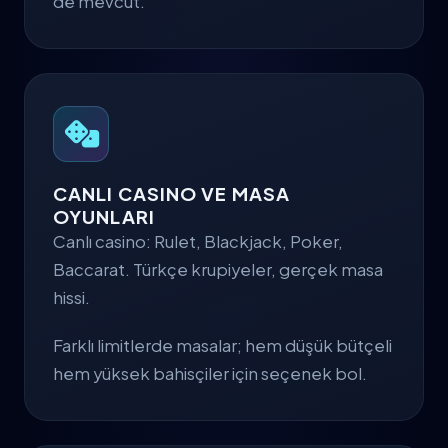
de mevcut.
CANLI CASINO VE MASA
OYUNLARI
Canlı casino: Rulet, Blackjack, Poker,
Baccarat. Türkçe krupiyeler, gerçek masa
hissi.
Farklı limitlerde masalar; hem düşük bütçeli
hem yüksek bahisçiler için seçenek bol.