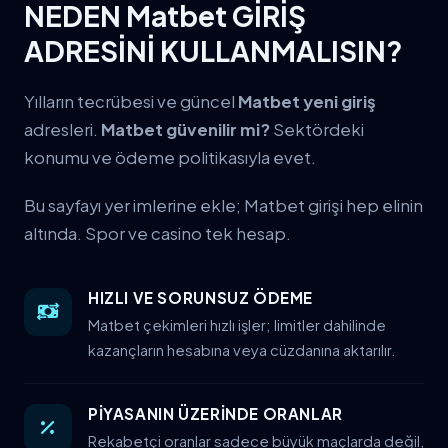
NEDEN Matbet GİRİŞ
ADRESİNİ KULLANMALISIN?
Yılların tecrübesi ve güncel
Matbet yeni giriş
adresleri.
Matbet güvenilir mi?
Sektördeki
konumu ve ödeme politikasıyla evet.
Bu sayfayı yer imlerine ekle; Matbet girişi hep elinin
altında. Spor ve casino tek hesap.
HIZLI VE SORUNSUZ ÖDEME
Matbet çekimleri hızlı işler; limitler dahilinde
kazançların hesabına veya cüzdanına aktarılır.
PİYASANIN ÜZERİNDE ORANLAR
Rekabetçi oranlar sadece büyük maçlarda değil,