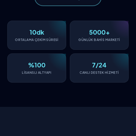
10dk
5000+
ORTALAMA ÇEKİM SÜRESİ
GÜNLÜK BAHİS MARKETİ
%100
7/24
LİSANSLI ALTYAPI
CANLI DESTEK HİZMETİ