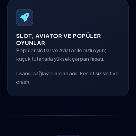
SLOT, AVIATOR VE POPÜLER
OYUNLAR
Popüler slotlar ve Aviator ile hızlı oyun;
küçük tutarlarla yüksek çarpan fırsatı.
Lisanslı sağlayıcılardan adil, kesintisiz slot ve
crash.