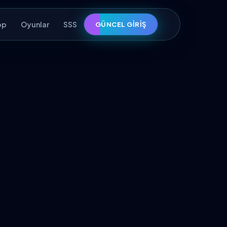
pp
Oyunlar
SSS
GÜNCEL GİRİŞ