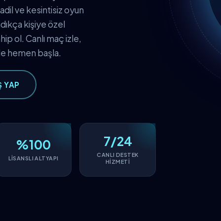
 adil ve kesintisiz oyun
dıkça kişiye özel
hip ol. Canlı maç izle,
le hemen başla.
Ş YAP
7/24
%100
CANLI DESTEK
LİSANSLI ALTYAPI
HİZMETİ