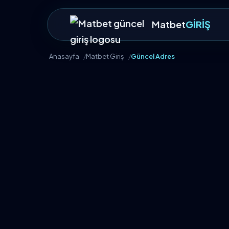
Matbet
GİRİŞ
Anasayfa
Matbet Giriş
Güncel Adres