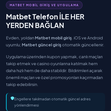
MATBET MOBİL GİRİŞ VE UYGULAMA
Matbet Telefon İLE HER
YERDEN BAĞLAN
Evden, yoldan
Matbet mobil giriş
. iOS ve Android
uyumlu;
Matbet güncel giriş
otomatik güncellenir.
Uygulama üzerinden kupon yapmak, canlı maçları
takip etmek ve casino oyunlarına katılmak hem
daha hızlı hem de daha stabildir. Bildirimleri açarak
önemli maçları ve özel promosyonları kaçırmadan
takip edebilirsin.
Engellere takılmadan otomatik güncel adres
yönlendirmesi