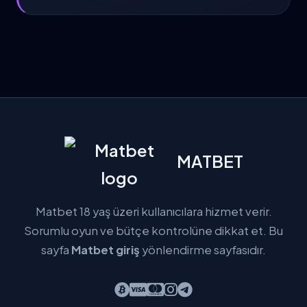
MATBET
Matbet 18 yaş üzeri kullanıcılara hizmet verir.
Sorumlu oyun ve bütçe kontrolüne dikkat et. Bu
sayfa
Matbet giriş
yönlendirme sayfasıdır.