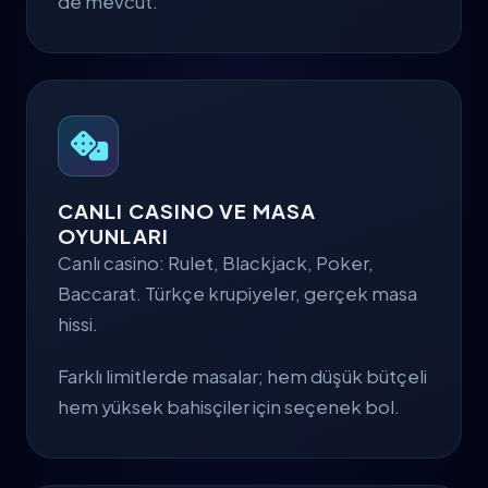
de mevcut.
CANLI CASINO VE MASA
OYUNLARI
Canlı casino: Rulet, Blackjack, Poker,
Baccarat. Türkçe krupiyeler, gerçek masa
hissi.
Farklı limitlerde masalar; hem düşük bütçeli
hem yüksek bahisçiler için seçenek bol.