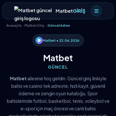
Matbet
GİRİŞ
Anasayfa
Matbet Giriş
Güncel Adres
Matbet • 22.06.2026
Matbet
GÜNCEL
Matbet
ailesine hoş geldin. Güncel giriş linkiyle
bahis ve casino tek adreste; hızlı kayıt, güvenli
ödeme ve zengin oyun kataloğu. Spor
bahislerinde futbol, basketbol, tenis, voleybol ve
e-spor için maç öncesi ve canlı bahis
marketlerinde rekabetçi oranlar; canlı casino'da