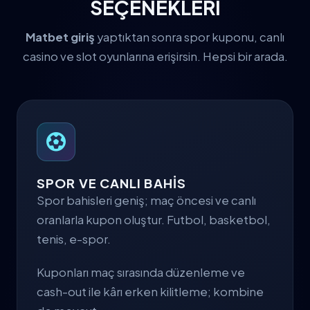
SEÇENEKLERİ
Matbet giriş
yaptıktan sonra spor kuponu, canlı
casino ve slot oyunlarına erişirsin. Hepsi bir arada.
SPOR VE CANLI BAHİS
Spor bahisleri geniş; maç öncesi ve canlı
oranlarla kupon oluştur. Futbol, basketbol,
tenis, e-spor.
Kuponları maç sırasında düzenleme ve
cash-out ile kârı erken kilitleme; kombine