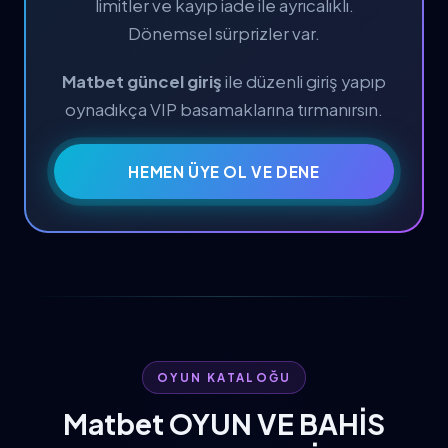
limitler ve kayıp iade ile ayrıcalıklı.
Dönemsel sürprizler var.
Matbet güncel giriş
ile düzenli giriş yapıp
oynadıkça VIP basamaklarına tırmanırsın.
HEMEN ÜYE OL VE DENE
OYUN KATALOĞU
Matbet OYUN VE BAHİS