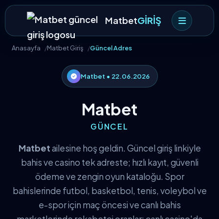
Matbet
GİRİŞ
Anasayfa
Matbet Giriş
Güncel Adres
Matbet • 22.06.2026
Matbet
GÜNCEL
Matbet
ailesine hoş geldin. Güncel giriş linkiyle
bahis ve casino tek adreste; hızlı kayıt, güvenli
ödeme ve zengin oyun kataloğu. Spor
bahislerinde futbol, basketbol, tenis, voleybol ve
e-spor için maç öncesi ve canlı bahis
marketlerinde rekabetçi oranlar; canlı casino'da