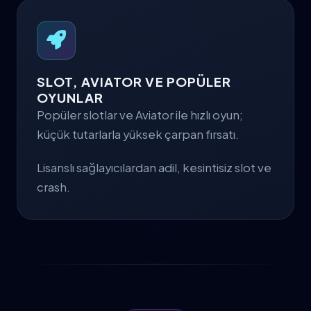
SLOT, AVIATOR VE POPÜLER
OYUNLAR
Popüler slotlar ve Aviator ile hızlı oyun;
küçük tutarlarla yüksek çarpan fırsatı.
Lisanslı sağlayıcılardan adil, kesintisiz slot ve
crash.