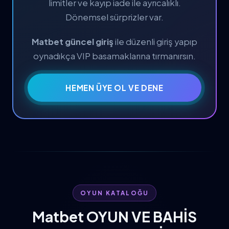
limitler ve kayıp iade ile ayrıcalıklı.
Dönemsel sürprizler var.
Matbet güncel giriş
ile düzenli giriş yapıp
oynadıkça VIP basamaklarına tırmanırsın.
HEMEN ÜYE OL VE DENE
OYUN KATALOĞU
Matbet OYUN VE BAHİS