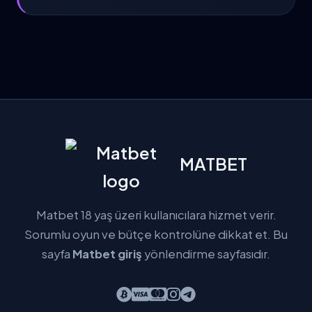
MATBET
Matbet 18 yaş üzeri kullanıcılara hizmet verir.
Sorumlu oyun ve bütçe kontrolüne dikkat et. Bu
sayfa
Matbet giriş
yönlendirme sayfasıdır.