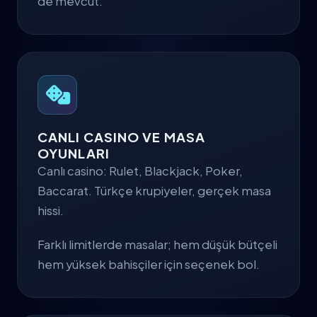
de mevcut.
CANLI CASINO VE MASA
OYUNLARI
Canlı casino: Rulet, Blackjack, Poker,
Baccarat. Türkçe krupiyeler, gerçek masa
hissi.
Farklı limitlerde masalar; hem düşük bütçeli
hem yüksek bahisçiler için seçenek bol.