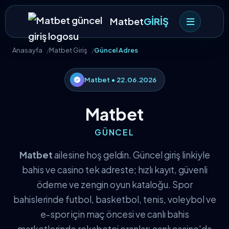
Matbet
GİRİŞ
Anasayfa
Matbet Giriş
Güncel Adres
Matbet • 22.06.2026
Matbet
GÜNCEL
Matbet
ailesine hoş geldin. Güncel giriş linkiyle
bahis ve casino tek adreste; hızlı kayıt, güvenli
ödeme ve zengin oyun kataloğu. Spor
bahislerinde futbol, basketbol, tenis, voleybol ve
e-spor için maç öncesi ve canlı bahis
marketlerinde rekabetçi oranlar; canlı casino'da