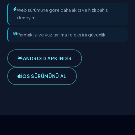
Web sürümüne göre daha akıcı ve hızlı bahis
deneyimi
Parmak izi ve yüz tanıma ile ekstra güvenlik
ANDROID APK İNDİR
IOS SÜRÜMÜNÜ AL