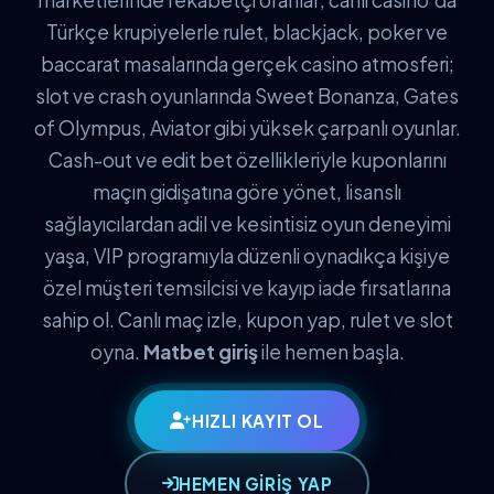
Türkçe krupiyelerle rulet, blackjack, poker ve
baccarat masalarında gerçek casino atmosferi;
slot ve crash oyunlarında Sweet Bonanza, Gates
of Olympus, Aviator gibi yüksek çarpanlı oyunlar.
Cash-out ve edit bet özellikleriyle kuponlarını
maçın gidişatına göre yönet, lisanslı
sağlayıcılardan adil ve kesintisiz oyun deneyimi
yaşa, VIP programıyla düzenli oynadıkça kişiye
özel müşteri temsilcisi ve kayıp iade fırsatlarına
sahip ol. Canlı maç izle, kupon yap, rulet ve slot
oyna.
Matbet giriş
ile hemen başla.
HIZLI KAYIT OL
HEMEN GİRİŞ YAP