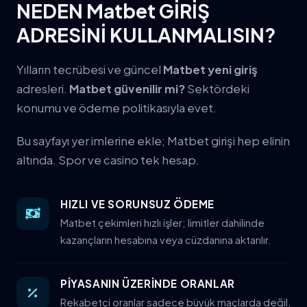
NEDEN Matbet GİRİŞ
ADRESİNİ KULLANMALISIN?
Yılların tecrübesi ve güncel
Matbet yeni giriş
adresleri.
Matbet güvenilir mi?
Sektördeki
konumu ve ödeme politikasıyla evet.
Bu sayfayı yer imlerine ekle; Matbet girişi hep elinin
altında. Spor ve casino tek hesap.
HIZLI VE SORUNSUZ ÖDEME
Matbet çekimleri hızlı işler; limitler dahilinde
kazançların hesabına veya cüzdanına aktarılır.
PİYASANIN ÜZERİNDE ORANLAR
Rekabetçi oranlar sadece büyük maçlarda değil,