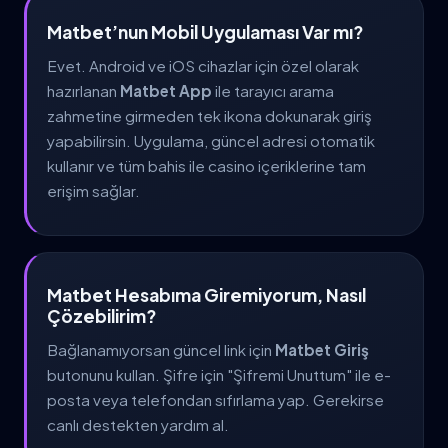
Matbet’nun Mobil Uygulaması Var mı?
Evet. Android ve iOS cihazlar için özel olarak
hazırlanan
Matbet App
ile tarayıcı arama
zahmetine girmeden tek ikona dokunarak giriş
yapabilirsin. Uygulama, güncel adresi otomatik
kullanır ve tüm bahis ile casino içeriklerine tam
erişim sağlar.
Matbet Hesabıma Giremiyorum, Nasıl
Çözebilirim?
Bağlanamıyorsan güncel link için
Matbet Giriş
butonunu kullan. Şifre için "Şifremi Unuttum" ile e-
posta veya telefondan sıfırlama yap. Gerekirse
canlı destekten yardım al.