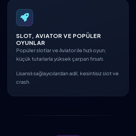
SLOT, AVIATOR VE POPÜLER
OYUNLAR
Popüler slotlar ve Aviator ile hızlı oyun;
küçük tutarlarla yüksek çarpan fırsatı.
Lisanslı sağlayıcılardan adil, kesintisiz slot ve
crash.