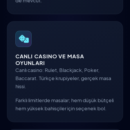
de mevcut.
CANLI CASINO VE MASA
OYUNLARI
Canlı casino: Rulet, Blackjack, Poker,
Baccarat. Türkçe krupiyeler, gerçek masa
hissi.
Farklı limitlerde masalar; hem düşük bütçeli
hem yüksek bahisçiler için seçenek bol.