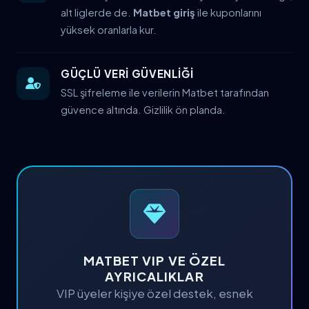
alt liglerde de.
Matbet giriş
ile kuponlarını
yüksek oranlarla kur.
GÜÇLÜ VERİ GÜVENLİĞİ
SSL şifreleme ile verilerin Matbet tarafından
güvence altında. Gizlilik ön planda.
MATBET VIP VE ÖZEL
AYRICALIKLAR
VIP üyeler kişiye özel destek, esnek