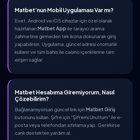
Matbet’nun Mobil Uygulaması Var mı?
Evet. Android ve iOS cihazlar için özel olarak
hazırlanan
Matbet App
ile tarayıcı arama
zahmetine girmeden tek ikona dokunarak giriş
yapabilirsin. Uygulama, güncel adresi otomatik
kullanır ve tüm bahis ile casino içeriklerine tam
erişim sağlar.
Matbet Hesabıma Giremiyorum, Nasıl
Çözebilirim?
Bağlanamıyorsan güncel link için
Matbet Giriş
butonunu kullan. Şifre için "Şifremi Unuttum" ile e-
posta veya telefondan sıfırlama yap. Gerekirse
canlı destekten yardım al.