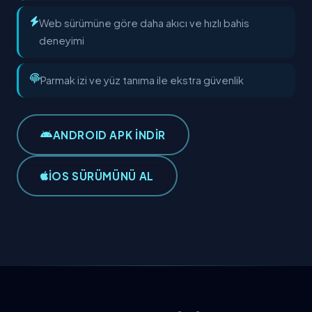
Web sürümüne göre daha akıcı ve hızlı bahis
deneyimi
Parmak izi ve yüz tanıma ile ekstra güvenlik
ANDROID APK İNDİR
IOS SÜRÜMÜNÜ AL