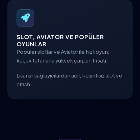
SLOT, AVIATOR VE POPÜLER
OYUNLAR
Popüler slotlar ve Aviator ile hızlı oyun;
küçük tutarlarla yüksek çarpan fırsatı.
Lisanslı sağlayıcılardan adil, kesintisiz slot ve
crash.