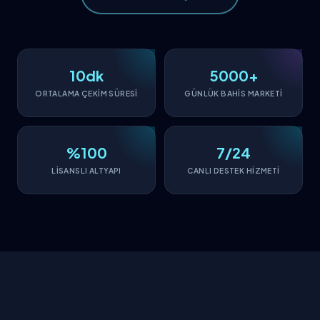
10dk
5000+
ORTALAMA ÇEKİM SÜRESİ
GÜNLÜK BAHİS MARKETİ
%100
7/24
LİSANSLI ALTYAPI
CANLI DESTEK HİZMETİ