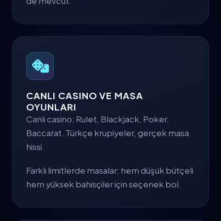
de mevcut.
CANLI CASINO VE MASA
OYUNLARI
Canlı casino: Rulet, Blackjack, Poker,
Baccarat. Türkçe krupiyeler, gerçek masa
hissi.
Farklı limitlerde masalar; hem düşük bütçeli
hem yüksek bahisçiler için seçenek bol.