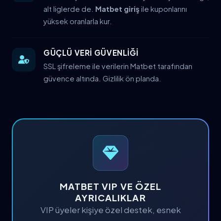
alt liglerde de.
Matbet giriş
ile kuponlarını
yüksek oranlarla kur.
GÜÇLÜ VERİ GÜVENLİĞİ
SSL şifreleme ile verilerin Matbet tarafından
güvence altında. Gizlilik ön planda.
MATBET VIP VE ÖZEL
AYRICALIKLAR
VIP üyeler kişiye özel destek, esnek