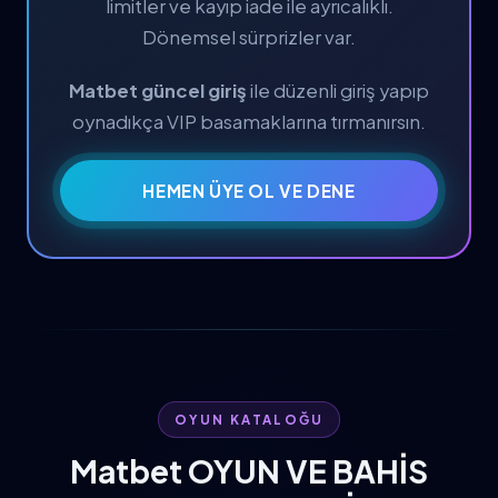
limitler ve kayıp iade ile ayrıcalıklı.
Dönemsel sürprizler var.
Matbet güncel giriş
ile düzenli giriş yapıp
oynadıkça VIP basamaklarına tırmanırsın.
HEMEN ÜYE OL VE DENE
OYUN KATALOĞU
Matbet OYUN VE BAHİS