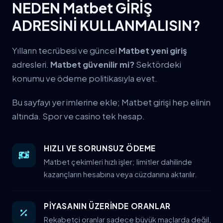
NEDEN Matbet GİRİŞ
ADRESİNİ KULLANMALISIN?
Yılların tecrübesi ve güncel
Matbet yeni giriş
adresleri.
Matbet güvenilir mi?
Sektördeki
konumu ve ödeme politikasıyla evet.
Bu sayfayı yer imlerine ekle; Matbet girişi hep elinin
altında. Spor ve casino tek hesap.
HIZLI VE SORUNSUZ ÖDEME
Matbet çekimleri hızlı işler; limitler dahilinde
kazançların hesabına veya cüzdanına aktarılır.
PİYASANIN ÜZERİNDE ORANLAR
Rekabetçi oranlar sadece büyük maçlarda değil,