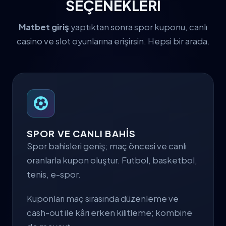
SEÇENEKLERİ
Matbet giriş
yaptıktan sonra spor kuponu, canlı
casino ve slot oyunlarına erişirsin. Hepsi bir arada.
SPOR VE CANLI BAHİS
Spor bahisleri geniş; maç öncesi ve canlı
oranlarla kupon oluştur. Futbol, basketbol,
tenis, e-spor.
Kuponları maç sırasında düzenleme ve
cash-out ile kârı erken kilitleme; kombine