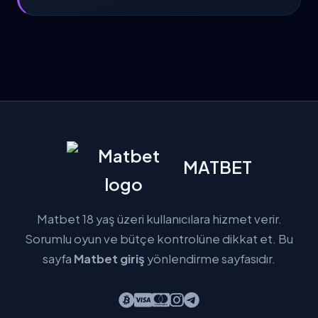
MATBET
Matbet 18 yaş üzeri kullanıcılara hizmet verir.
Sorumlu oyun ve bütçe kontrolüne dikkat et. Bu
sayfa
Matbet giriş
yönlendirme sayfasıdır.