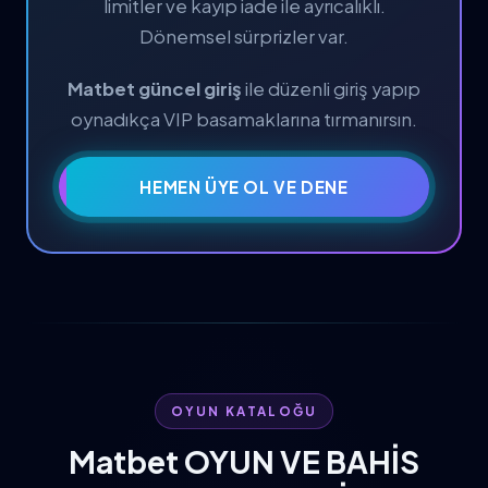
limitler ve kayıp iade ile ayrıcalıklı.
Dönemsel sürprizler var.
Matbet güncel giriş
ile düzenli giriş yapıp
oynadıkça VIP basamaklarına tırmanırsın.
HEMEN ÜYE OL VE DENE
OYUN KATALOĞU
Matbet OYUN VE BAHİS