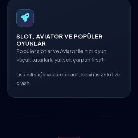
SLOT, AVIATOR VE POPÜLER
OYUNLAR
Popüler slotlar ve Aviator ile hızlı oyun;
küçük tutarlarla yüksek çarpan fırsatı.
Lisanslı sağlayıcılardan adil, kesintisiz slot ve
crash.