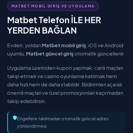
MATBET MOBİL GİRİŞ VE UYGULAMA
Matbet Telefon İLE HER
YERDEN BAĞLAN
Evden, yoldan
Matbet mobil giriş
. iOS ve Android
uyumlu;
Matbet güncel giriş
otomatik güncellenir.
Uygulama üzerinden kupon yapmak, canlı maçları
takip etmek ve casino oyunlarına katılmak hem
daha hızlı hem de daha stabildir. Bildirimleri açarak
önemli maçları ve özel promosyonları kaçırmadan
takip edebilirsin.
Engellere takılmadan otomatik güncel adres
yönlendirmesi