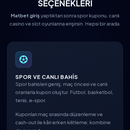
SEÇENEKLERİ
Matbet giriş
yaptıktan sonra spor kuponu, canlı
casino ve slot oyunlarına erişirsin. Hepsi bir arada.
SPOR VE CANLI BAHİS
Spor bahisleri geniş; maç öncesi ve canlı
oranlarla kupon oluştur. Futbol, basketbol,
tenis, e-spor.
Kuponları maç sırasında düzenleme ve
cash-out ile kârı erken kilitleme; kombine