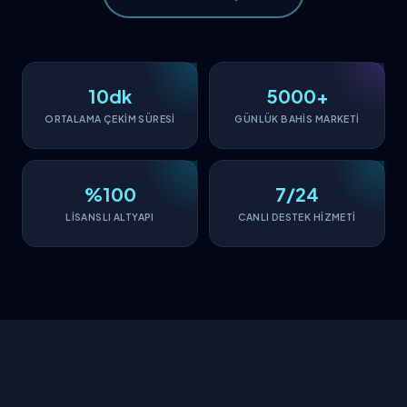
10dk
5000+
ORTALAMA ÇEKİM SÜRESİ
GÜNLÜK BAHİS MARKETİ
%100
7/24
LİSANSLI ALTYAPI
CANLI DESTEK HİZMETİ