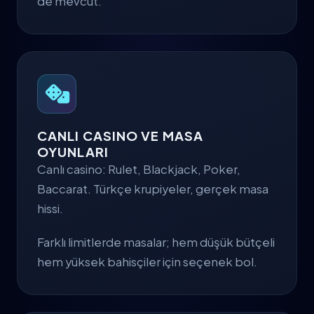
de mevcut.
CANLI CASINO VE MASA
OYUNLARI
Canlı casino: Rulet, Blackjack, Poker,
Baccarat. Türkçe krupiyeler, gerçek masa
hissi.
Farklı limitlerde masalar; hem düşük bütçeli
hem yüksek bahisçiler için seçenek bol.