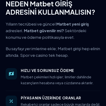
NEDEN Matbet GİRİŞ
ADRESİNİ KULLANMALISIN?
Yılların tecrübesi ve güncel
Matbet yeni giriş
adresleri.
Matbet güvenilir mi?
Sektördeki
konumu ve ödeme politikasıyla evet.
Bu sayfayı yer imlerine ekle; Matbet girişi hep elinin
altında. Spor ve casino tek hesap.
HIZLI VE SORUNSUZ ÖDEME
Matbet çekimleri hızlı işler; limitler dahilinde
kazançların hesabına veya cüzdanına aktarılır.
PİYASANIN ÜZERİNDE ORANLAR
Rekabetçi oranlar sadece büyük maçlarda değil,