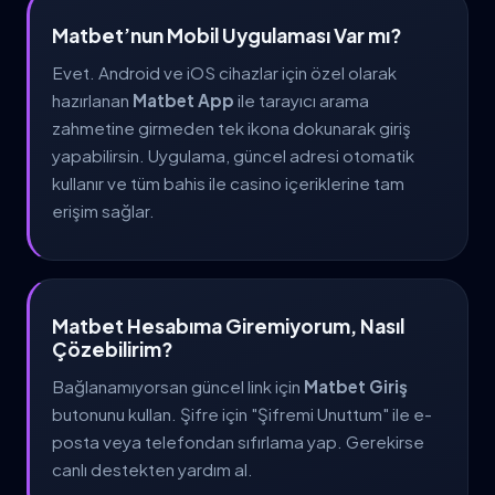
Matbet’nun Mobil Uygulaması Var mı?
Evet. Android ve iOS cihazlar için özel olarak
hazırlanan
Matbet App
ile tarayıcı arama
zahmetine girmeden tek ikona dokunarak giriş
yapabilirsin. Uygulama, güncel adresi otomatik
kullanır ve tüm bahis ile casino içeriklerine tam
erişim sağlar.
Matbet Hesabıma Giremiyorum, Nasıl
Çözebilirim?
Bağlanamıyorsan güncel link için
Matbet Giriş
butonunu kullan. Şifre için "Şifremi Unuttum" ile e-
posta veya telefondan sıfırlama yap. Gerekirse
canlı destekten yardım al.