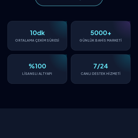
10dk
5000+
ORTALAMA ÇEKİM SÜRESİ
GÜNLÜK BAHİS MARKETİ
%100
7/24
LİSANSLI ALTYAPI
CANLI DESTEK HİZMETİ