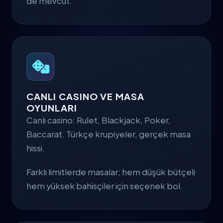
de mevcut.
CANLI CASINO VE MASA
OYUNLARI
Canlı casino: Rulet, Blackjack, Poker,
Baccarat. Türkçe krupiyeler, gerçek masa
hissi.
Farklı limitlerde masalar; hem düşük bütçeli
hem yüksek bahisçiler için seçenek bol.