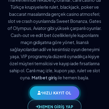
Türkçe krupiyelerle rulet, blackjack, poker ve
baccarat masalarında gerçek casino atmosferi;
slot ve crash oyunlarında Sweet Bonanza, Gates
of Olympus, Aviator gibi yüksek çarpanlı oyunlar.
Cash-out ve edit bet özellikleriyle kuponlarını
maçın gidişatına göre yönet, lisanslı
sağlayıcılardan adil ve kesintisiz oyun deneyimi
yaşa, VIP programıyla düzenli oynadıkça kişiye
özel müşteri temsilcisi ve kayıp iade fırsatlarına
sahip ol. Canlı maç izle, kupon yap, rulet ve slot
oyna.
Matbet giriş
ile hemen başla.
HIZLI KAYIT OL
HEMEN GİRİŞ YAP