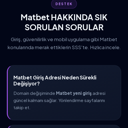
DESTEK
Matbet HAKKINDA SIK
SORULAN SORULAR
Giriş, güvenilirlik ve mobil uygulama gibi Matbet
konularında merak ettiklerin SSS'te. Hızlıca incele.
Matbet Giriş Adresi Neden Sürekli
Değişiyor?
Domain değişiminde
Matbet yeni giriş
adresi
güncel kalmanı sağlar. Yönlendirme sayfalarını
takip et.