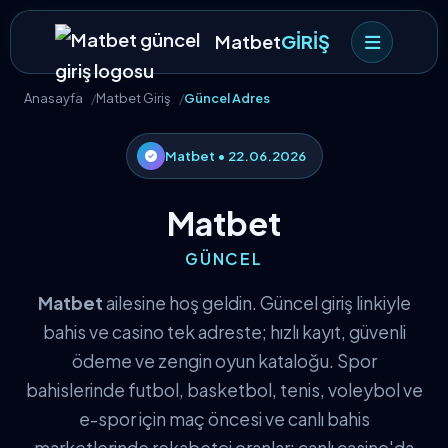
Matbet
GİRİŞ
Anasayfa
Matbet Giriş
Güncel Adres
Matbet • 22.06.2026
Matbet
GÜNCEL
Matbet
ailesine hoş geldin. Güncel giriş linkiyle
bahis ve casino tek adreste; hızlı kayıt, güvenli
ödeme ve zengin oyun kataloğu. Spor
bahislerinde futbol, basketbol, tenis, voleybol ve
e-spor için maç öncesi ve canlı bahis
marketlerinde rekabetçi oranlar; canlı casino'da