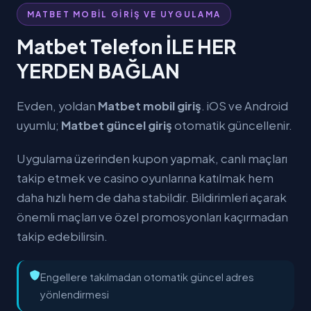
MATBET MOBİL GİRİŞ VE UYGULAMA
Matbet Telefon İLE HER
YERDEN BAĞLAN
Evden, yoldan
Matbet mobil giriş
. iOS ve Android
uyumlu;
Matbet güncel giriş
otomatik güncellenir.
Uygulama üzerinden kupon yapmak, canlı maçları
takip etmek ve casino oyunlarına katılmak hem
daha hızlı hem de daha stabildir. Bildirimleri açarak
önemli maçları ve özel promosyonları kaçırmadan
takip edebilirsin.
Engellere takılmadan otomatik güncel adres
yönlendirmesi