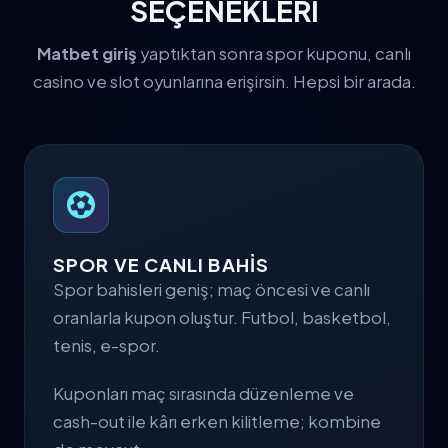
SEÇENEKLERİ
Matbet giriş
yaptıktan sonra spor kuponu, canlı
casino ve slot oyunlarına erişirsin. Hepsi bir arada.
SPOR VE CANLI BAHİS
Spor bahisleri geniş; maç öncesi ve canlı
oranlarla kupon oluştur. Futbol, basketbol,
tenis, e-spor.
Kuponları maç sırasında düzenleme ve
cash-out ile kârı erken kilitleme; kombine