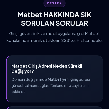
DESTEK
Matbet HAKKINDA SIK
SORULAN SORULAR
Giriş, güvenilirlik ve mobil uygulama gibi Matbet
konularında merak ettiklerin SSS'te. Hızlıca incele.
Matbet Giriş Adresi Neden Sürekli
Değişiyor?
Domain değişiminde
Matbet yeni giriş
adresi
güncel kalmanı sağlar. Yönlendirme sayfalarını
takip et.