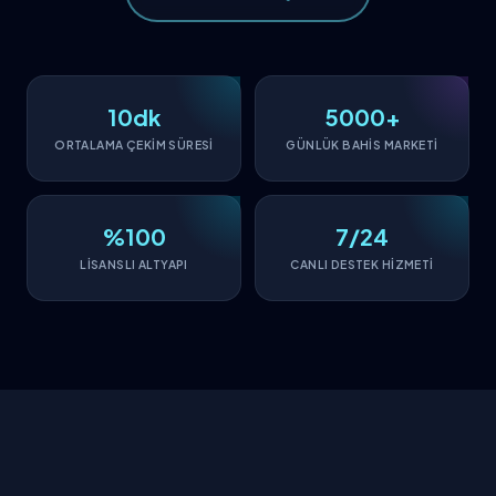
10dk
5000+
ORTALAMA ÇEKİM SÜRESİ
GÜNLÜK BAHİS MARKETİ
%100
7/24
LİSANSLI ALTYAPI
CANLI DESTEK HİZMETİ