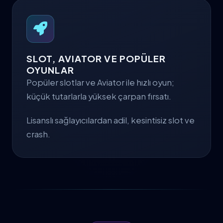
SLOT, AVIATOR VE POPÜLER
OYUNLAR
Popüler slotlar ve Aviator ile hızlı oyun;
küçük tutarlarla yüksek çarpan fırsatı.
Lisanslı sağlayıcılardan adil, kesintisiz slot ve
crash.