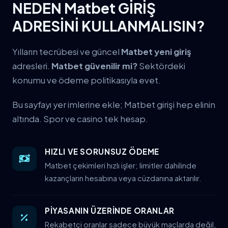
NEDEN Matbet GİRİŞ
ADRESİNİ KULLANMALISIN?
Yılların tecrübesi ve güncel
Matbet yeni giriş
adresleri.
Matbet güvenilir mi?
Sektördeki
konumu ve ödeme politikasıyla evet.
Bu sayfayı yer imlerine ekle; Matbet girişi hep elinin
altında. Spor ve casino tek hesap.
HIZLI VE SORUNSUZ ÖDEME
Matbet çekimleri hızlı işler; limitler dahilinde
kazançların hesabına veya cüzdanına aktarılır.
PİYASANIN ÜZERİNDE ORANLAR
Rekabetçi oranlar sadece büyük maçlarda değil,