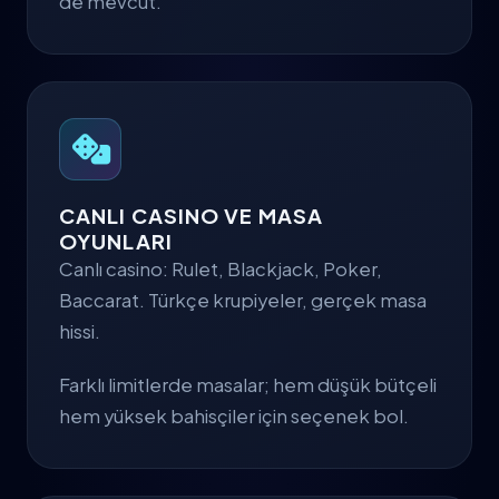
de mevcut.
CANLI CASINO VE MASA
OYUNLARI
Canlı casino: Rulet, Blackjack, Poker,
Baccarat. Türkçe krupiyeler, gerçek masa
hissi.
Farklı limitlerde masalar; hem düşük bütçeli
hem yüksek bahisçiler için seçenek bol.