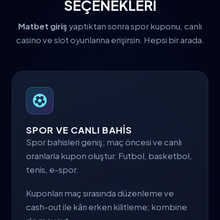
SEÇENEKLERİ
Matbet giriş
yaptıktan sonra spor kuponu, canlı
casino ve slot oyunlarına erişirsin. Hepsi bir arada.
SPOR VE CANLI BAHİS
Spor bahisleri geniş; maç öncesi ve canlı
oranlarla kupon oluştur. Futbol, basketbol,
tenis, e-spor.
Kuponları maç sırasında düzenleme ve
cash-out ile kârı erken kilitleme; kombine