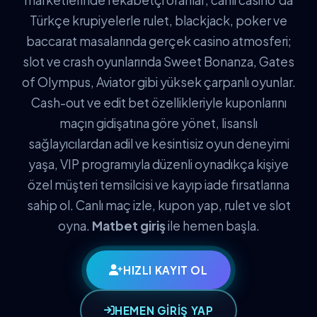
Türkçe krupiyelerle rulet, blackjack, poker ve
baccarat masalarında gerçek casino atmosferi;
slot ve crash oyunlarında Sweet Bonanza, Gates
of Olympus, Aviator gibi yüksek çarpanlı oyunlar.
Cash-out ve edit bet özellikleriyle kuponlarını
maçın gidişatına göre yönet, lisanslı
sağlayıcılardan adil ve kesintisiz oyun deneyimi
yaşa, VIP programıyla düzenli oynadıkça kişiye
özel müşteri temsilcisi ve kayıp iade fırsatlarına
sahip ol. Canlı maç izle, kupon yap, rulet ve slot
oyna.
Matbet giriş
ile hemen başla.
HIZLI KAYIT OL
HEMEN GİRİŞ YAP