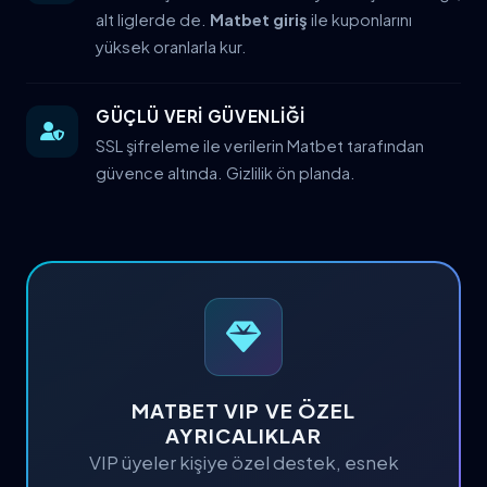
alt liglerde de.
Matbet giriş
ile kuponlarını
yüksek oranlarla kur.
GÜÇLÜ VERİ GÜVENLİĞİ
SSL şifreleme ile verilerin Matbet tarafından
güvence altında. Gizlilik ön planda.
MATBET VIP VE ÖZEL
AYRICALIKLAR
VIP üyeler kişiye özel destek, esnek