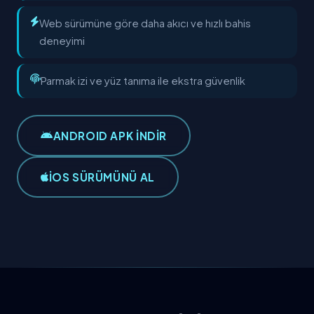
Web sürümüne göre daha akıcı ve hızlı bahis
deneyimi
Parmak izi ve yüz tanıma ile ekstra güvenlik
ANDROID APK İNDİR
IOS SÜRÜMÜNÜ AL