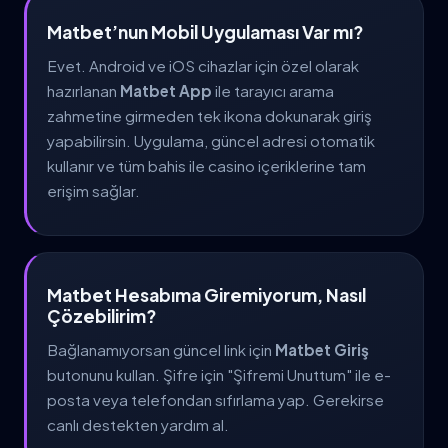
Matbet’nun Mobil Uygulaması Var mı?
Evet. Android ve iOS cihazlar için özel olarak
hazırlanan
Matbet App
ile tarayıcı arama
zahmetine girmeden tek ikona dokunarak giriş
yapabilirsin. Uygulama, güncel adresi otomatik
kullanır ve tüm bahis ile casino içeriklerine tam
erişim sağlar.
Matbet Hesabıma Giremiyorum, Nasıl
Çözebilirim?
Bağlanamıyorsan güncel link için
Matbet Giriş
butonunu kullan. Şifre için "Şifremi Unuttum" ile e-
posta veya telefondan sıfırlama yap. Gerekirse
canlı destekten yardım al.