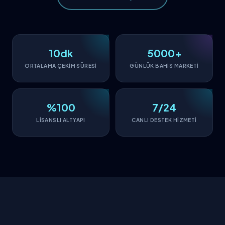
10dk
5000+
ORTALAMA ÇEKİM SÜRESİ
GÜNLÜK BAHİS MARKETİ
%100
7/24
LİSANSLI ALTYAPI
CANLI DESTEK HİZMETİ