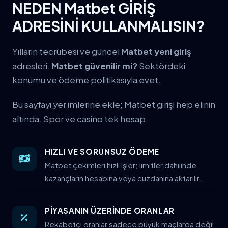
NEDEN Matbet GİRİŞ
ADRESİNİ KULLANMALISIN?
Yılların tecrübesi ve güncel
Matbet yeni giriş
adresleri.
Matbet güvenilir mi?
Sektördeki
konumu ve ödeme politikasıyla evet.
Bu sayfayı yer imlerine ekle; Matbet girişi hep elinin
altında. Spor ve casino tek hesap.
HIZLI VE SORUNSUZ ÖDEME
Matbet çekimleri hızlı işler; limitler dahilinde
kazançların hesabına veya cüzdanına aktarılır.
PİYASANIN ÜZERİNDE ORANLAR
Rekabetçi oranlar sadece büyük maçlarda değil,