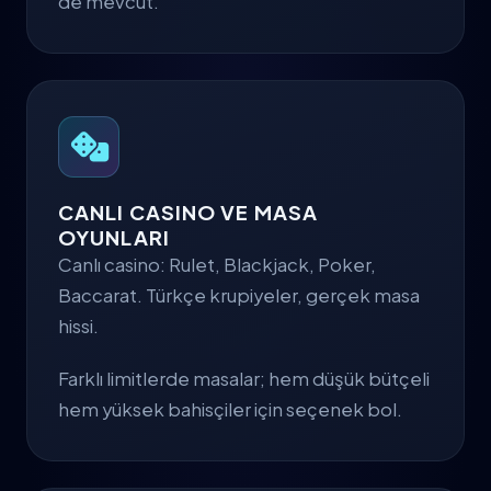
de mevcut.
CANLI CASINO VE MASA
OYUNLARI
Canlı casino: Rulet, Blackjack, Poker,
Baccarat. Türkçe krupiyeler, gerçek masa
hissi.
Farklı limitlerde masalar; hem düşük bütçeli
hem yüksek bahisçiler için seçenek bol.