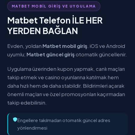
MATBET MOBİL GİRİŞ VE UYGULAMA
Matbet Telefon İLE HER
YERDEN BAĞLAN
Evden, yoldan
Matbet mobil giriş
. iOS ve Android
uyumlu;
Matbet güncel giriş
otomatik güncellenir.
Uygulama üzerinden kupon yapmak, canlı maçları
takip etmek ve casino oyunlarına katılmak hem
daha hızlı hem de daha stabildir. Bildirimleri açarak
önemli maçları ve özel promosyonları kaçırmadan
takip edebilirsin.
Engellere takılmadan otomatik güncel adres
yönlendirmesi