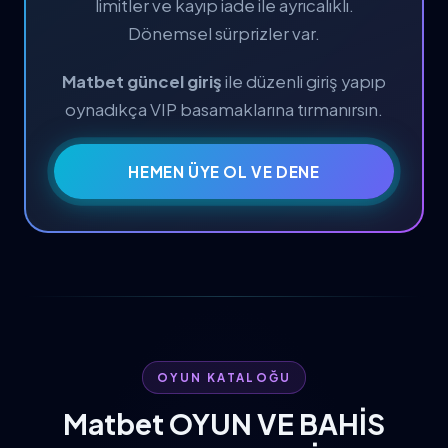
limitler ve kayıp iade ile ayrıcalıklı.
Dönemsel sürprizler var.
Matbet güncel giriş
ile düzenli giriş yapıp
oynadıkça VIP basamaklarına tırmanırsın.
HEMEN ÜYE OL VE DENE
OYUN KATALOĞU
Matbet OYUN VE BAHİS