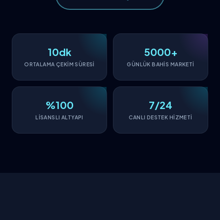
10dk
5000+
ORTALAMA ÇEKİM SÜRESİ
GÜNLÜK BAHİS MARKETİ
%100
7/24
LİSANSLI ALTYAPI
CANLI DESTEK HİZMETİ