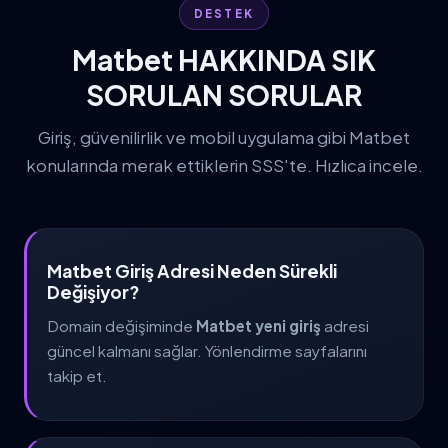
DESTEK
Matbet HAKKINDA SIK
SORULAN SORULAR
Giriş, güvenilirlik ve mobil uygulama gibi Matbet
konularında merak ettiklerin SSS'te. Hızlıca incele.
Matbet Giriş Adresi Neden Sürekli
Değişiyor?
Domain değişiminde
Matbet yeni giriş
adresi
güncel kalmanı sağlar. Yönlendirme sayfalarını
takip et.