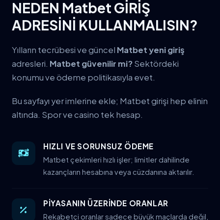
NEDEN Matbet GİRİŞ
ADRESİNİ KULLANMALISIN?
Yılların tecrübesi ve güncel
Matbet yeni giriş
adresleri.
Matbet güvenilir mi?
Sektördeki
konumu ve ödeme politikasıyla evet.
Bu sayfayı yer imlerine ekle; Matbet girişi hep elinin
altında. Spor ve casino tek hesap.
HIZLI VE SORUNSUZ ÖDEME
Matbet çekimleri hızlı işler; limitler dahilinde
kazançların hesabına veya cüzdanına aktarılır.
PİYASANIN ÜZERİNDE ORANLAR
Rekabetçi oranlar sadece büyük maçlarda değil,