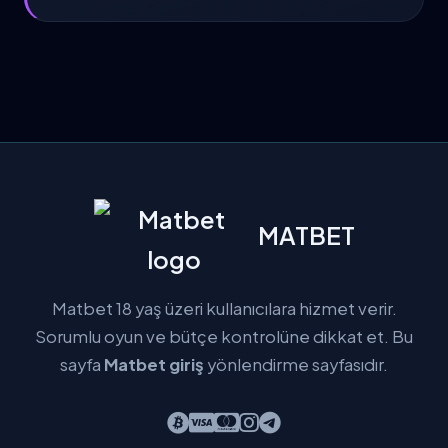
MATBET
Matbet 18 yaş üzeri kullanıcılara hizmet verir.
Sorumlu oyun ve bütçe kontrolüne dikkat et. Bu
sayfa
Matbet giriş
yönlendirme sayfasıdır.