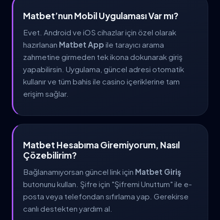
Matbet’nun Mobil Uygulaması Var mı?
Evet. Android ve iOS cihazlar için özel olarak
hazırlanan
Matbet App
ile tarayıcı arama
zahmetine girmeden tek ikona dokunarak giriş
yapabilirsin. Uygulama, güncel adresi otomatik
kullanır ve tüm bahis ile casino içeriklerine tam
erişim sağlar.
Matbet Hesabıma Giremiyorum, Nasıl
Çözebilirim?
Bağlanamıyorsan güncel link için
Matbet Giriş
butonunu kullan. Şifre için "Şifremi Unuttum" ile e-
posta veya telefondan sıfırlama yap. Gerekirse
canlı destekten yardım al.