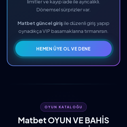
limitler ve kayıp iade ile ayrıcalıklı.
Dönemsel sürprizler var.
Matbet güncel giriş
ile düzenli giriş yapıp
oynadıkça VIP basamaklarına tırmanırsın.
HEMEN ÜYE OL VE DENE
OYUN KATALOĞU
Matbet OYUN VE BAHİS