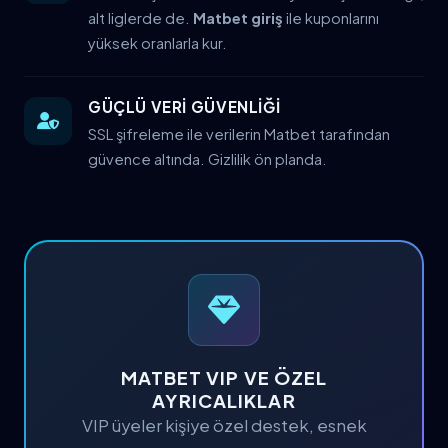
alt liglerde de.
Matbet giriş
ile kuponlarını
yüksek oranlarla kur.
GÜÇLÜ VERİ GÜVENLİĞİ
SSL şifreleme ile verilerin Matbet tarafından
güvence altında. Gizlilik ön planda.
MATBET VIP VE ÖZEL
AYRICALIKLAR
VIP üyeler kişiye özel destek, esnek