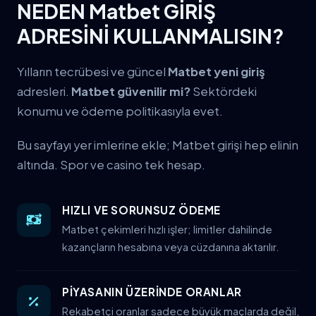
NEDEN Matbet GİRİŞ
ADRESİNİ KULLANMALISIN?
Yılların tecrübesi ve güncel
Matbet yeni giriş
adresleri.
Matbet güvenilir mi?
Sektördeki
konumu ve ödeme politikasıyla evet.
Bu sayfayı yer imlerine ekle; Matbet girişi hep elinin
altında. Spor ve casino tek hesap.
HIZLI VE SORUNSUZ ÖDEME
Matbet çekimleri hızlı işler; limitler dahilinde
kazançların hesabına veya cüzdanına aktarılır.
PİYASANIN ÜZERİNDE ORANLAR
Rekabetçi oranlar sadece büyük maçlarda değil,