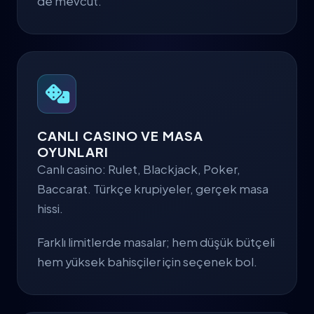
de mevcut.
CANLI CASINO VE MASA
OYUNLARI
Canlı casino: Rulet, Blackjack, Poker,
Baccarat. Türkçe krupiyeler, gerçek masa
hissi.
Farklı limitlerde masalar; hem düşük bütçeli
hem yüksek bahisçiler için seçenek bol.