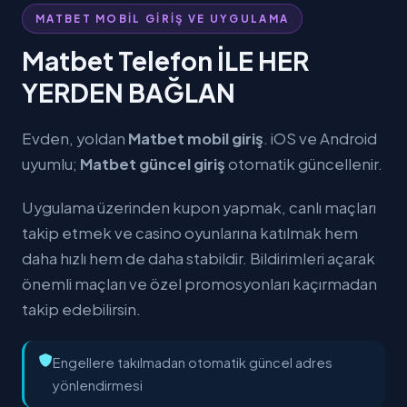
MATBET MOBİL GİRİŞ VE UYGULAMA
Matbet Telefon İLE HER
YERDEN BAĞLAN
Evden, yoldan
Matbet mobil giriş
. iOS ve Android
uyumlu;
Matbet güncel giriş
otomatik güncellenir.
Uygulama üzerinden kupon yapmak, canlı maçları
takip etmek ve casino oyunlarına katılmak hem
daha hızlı hem de daha stabildir. Bildirimleri açarak
önemli maçları ve özel promosyonları kaçırmadan
takip edebilirsin.
Engellere takılmadan otomatik güncel adres
yönlendirmesi