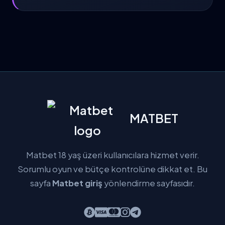
MATBET
Matbet 18 yaş üzeri kullanıcılara hizmet verir.
Sorumlu oyun ve bütçe kontrolüne dikkat et. Bu
sayfa
Matbet giriş
yönlendirme sayfasıdır.