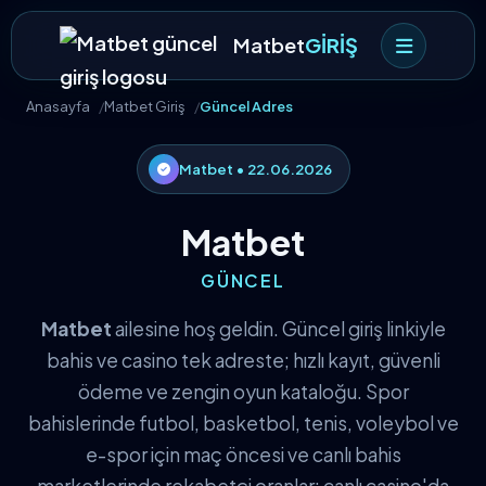
Matbet
GİRİŞ
Anasayfa
Matbet Giriş
Güncel Adres
Matbet • 22.06.2026
Matbet
GÜNCEL
Matbet
ailesine hoş geldin. Güncel giriş linkiyle
bahis ve casino tek adreste; hızlı kayıt, güvenli
ödeme ve zengin oyun kataloğu. Spor
bahislerinde futbol, basketbol, tenis, voleybol ve
e-spor için maç öncesi ve canlı bahis
marketlerinde rekabetçi oranlar; canlı casino'da