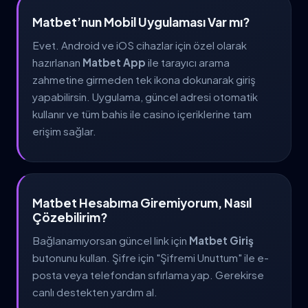
Matbet’nun Mobil Uygulaması Var mı?
Evet. Android ve iOS cihazlar için özel olarak
hazırlanan
Matbet App
ile tarayıcı arama
zahmetine girmeden tek ikona dokunarak giriş
yapabilirsin. Uygulama, güncel adresi otomatik
kullanır ve tüm bahis ile casino içeriklerine tam
erişim sağlar.
Matbet Hesabıma Giremiyorum, Nasıl
Çözebilirim?
Bağlanamıyorsan güncel link için
Matbet Giriş
butonunu kullan. Şifre için "Şifremi Unuttum" ile e-
posta veya telefondan sıfırlama yap. Gerekirse
canlı destekten yardım al.