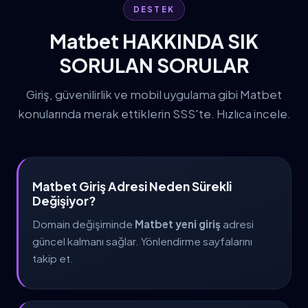
DESTEK
Matbet HAKKINDA SIK
SORULAN SORULAR
Giriş, güvenilirlik ve mobil uygulama gibi Matbet
konularında merak ettiklerin SSS'te. Hızlıca incele.
Matbet Giriş Adresi Neden Sürekli
Değişiyor?
Domain değişiminde
Matbet yeni giriş
adresi
güncel kalmanı sağlar. Yönlendirme sayfalarını
takip et.