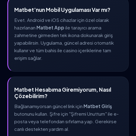
Matbet’nun Mobil Uygulaması Var mı?
Evet. Android ve iOS cihazlar için özel olarak
hazırlanan
Matbet App
ile tarayıcı arama
zahmetine girmeden tek ikona dokunarak giriş
yapabilirsin. Uygulama, güncel adresi otomatik
kullanır ve tüm bahis ile casino içeriklerine tam
erişim sağlar.
Matbet Hesabıma Giremiyorum, Nasıl
Çözebilirim?
Bağlanamıyorsan güncel link için
Matbet Giriş
butonunu kullan. Şifre için "Şifremi Unuttum" ile e-
posta veya telefondan sıfırlama yap. Gerekirse
canlı destekten yardım al.