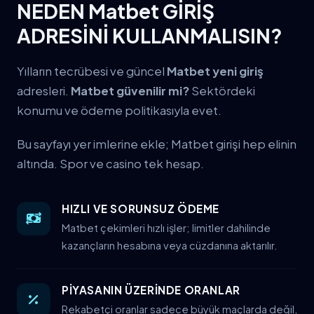
NEDEN Matbet GİRİŞ
ADRESİNİ KULLANMALISIN?
Yılların tecrübesi ve güncel
Matbet yeni giriş
adresleri.
Matbet güvenilir mi?
Sektördeki
konumu ve ödeme politikasıyla evet.
Bu sayfayı yer imlerine ekle; Matbet girişi hep elinin
altında. Spor ve casino tek hesap.
HIZLI VE SORUNSUZ ÖDEME
Matbet çekimleri hızlı işler; limitler dahilinde
kazançların hesabına veya cüzdanına aktarılır.
PİYASANIN ÜZERİNDE ORANLAR
Rekabetçi oranlar sadece büyük maçlarda değil,