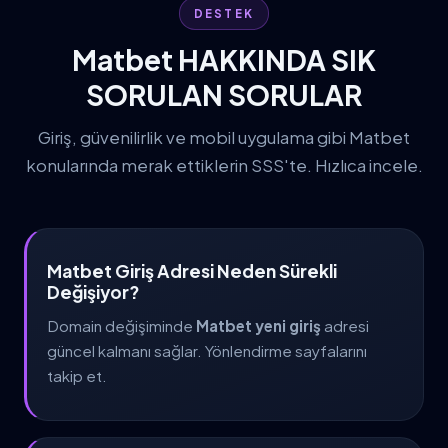
DESTEK
Matbet HAKKINDA SIK
SORULAN SORULAR
Giriş, güvenilirlik ve mobil uygulama gibi Matbet
konularında merak ettiklerin SSS'te. Hızlıca incele.
Matbet Giriş Adresi Neden Sürekli
Değişiyor?
Domain değişiminde
Matbet yeni giriş
adresi
güncel kalmanı sağlar. Yönlendirme sayfalarını
takip et.