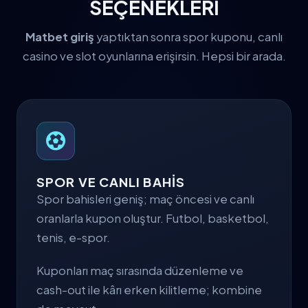
SEÇENEKLERİ
Matbet giriş
yaptıktan sonra spor kuponu, canlı
casino ve slot oyunlarına erişirsin. Hepsi bir arada.
SPOR VE CANLI BAHİS
Spor bahisleri geniş; maç öncesi ve canlı
oranlarla kupon oluştur. Futbol, basketbol,
tenis, e-spor.
Kuponları maç sırasında düzenleme ve
cash-out ile kârı erken kilitleme; kombine