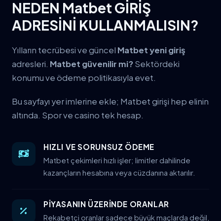
NEDEN Matbet GİRİŞ
ADRESİNİ KULLANMALISIN?
Yılların tecrübesi ve güncel
Matbet yeni giriş
adresleri.
Matbet güvenilir mi?
Sektördeki
konumu ve ödeme politikasıyla evet.
Bu sayfayı yer imlerine ekle; Matbet girişi hep elinin
altında. Spor ve casino tek hesap.
HIZLI VE SORUNSUZ ÖDEME
Matbet çekimleri hızlı işler; limitler dahilinde
kazançların hesabına veya cüzdanına aktarılır.
PİYASANIN ÜZERİNDE ORANLAR
Rekabetçi oranlar sadece büyük maçlarda değil,