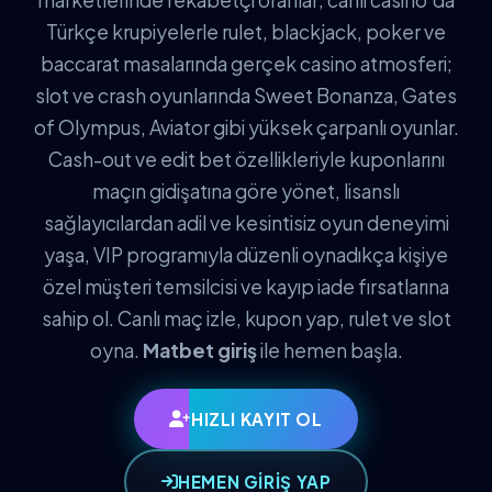
Türkçe krupiyelerle rulet, blackjack, poker ve
baccarat masalarında gerçek casino atmosferi;
slot ve crash oyunlarında Sweet Bonanza, Gates
of Olympus, Aviator gibi yüksek çarpanlı oyunlar.
Cash-out ve edit bet özellikleriyle kuponlarını
maçın gidişatına göre yönet, lisanslı
sağlayıcılardan adil ve kesintisiz oyun deneyimi
yaşa, VIP programıyla düzenli oynadıkça kişiye
özel müşteri temsilcisi ve kayıp iade fırsatlarına
sahip ol. Canlı maç izle, kupon yap, rulet ve slot
oyna.
Matbet giriş
ile hemen başla.
HIZLI KAYIT OL
HEMEN GİRİŞ YAP