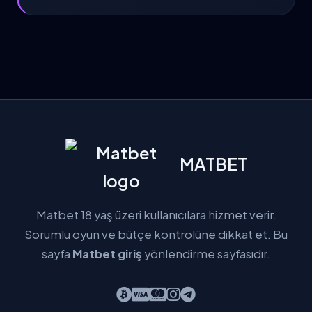
MATBET
Matbet 18 yaş üzeri kullanıcılara hizmet verir.
Sorumlu oyun ve bütçe kontrolüne dikkat et. Bu
sayfa
Matbet giriş
yönlendirme sayfasıdır.