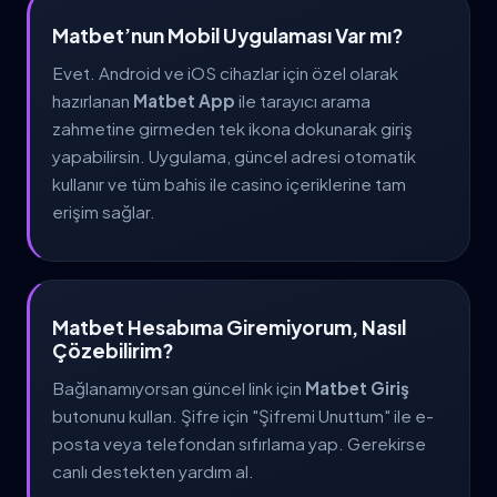
Matbet’nun Mobil Uygulaması Var mı?
Evet. Android ve iOS cihazlar için özel olarak
hazırlanan
Matbet App
ile tarayıcı arama
zahmetine girmeden tek ikona dokunarak giriş
yapabilirsin. Uygulama, güncel adresi otomatik
kullanır ve tüm bahis ile casino içeriklerine tam
erişim sağlar.
Matbet Hesabıma Giremiyorum, Nasıl
Çözebilirim?
Bağlanamıyorsan güncel link için
Matbet Giriş
butonunu kullan. Şifre için "Şifremi Unuttum" ile e-
posta veya telefondan sıfırlama yap. Gerekirse
canlı destekten yardım al.