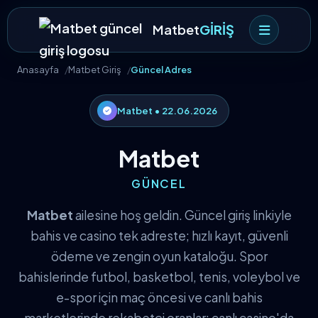
Matbet
GİRİŞ
Anasayfa
Matbet Giriş
Güncel Adres
Matbet • 22.06.2026
Matbet
GÜNCEL
Matbet
ailesine hoş geldin. Güncel giriş linkiyle
bahis ve casino tek adreste; hızlı kayıt, güvenli
ödeme ve zengin oyun kataloğu. Spor
bahislerinde futbol, basketbol, tenis, voleybol ve
e-spor için maç öncesi ve canlı bahis
marketlerinde rekabetçi oranlar; canlı casino'da