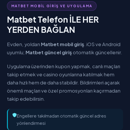
MATBET MOBİL GİRİŞ VE UYGULAMA
Matbet Telefon İLE HER
YERDEN BAĞLAN
Evden, yoldan
Matbet mobil giriş
. iOS ve Android
uyumlu;
Matbet güncel giriş
otomatik güncellenir.
Uygulama üzerinden kupon yapmak, canlı maçları
takip etmek ve casino oyunlarına katılmak hem
daha hızlı hem de daha stabildir. Bildirimleri açarak
önemli maçları ve özel promosyonları kaçırmadan
takip edebilirsin.
Engellere takılmadan otomatik güncel adres
yönlendirmesi