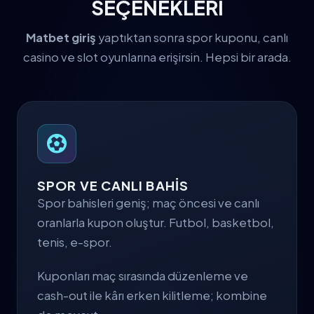
SEÇENEKLERİ
Matbet giriş
yaptıktan sonra spor kuponu, canlı
casino ve slot oyunlarına erişirsin. Hepsi bir arada.
SPOR VE CANLI BAHİS
Spor bahisleri geniş; maç öncesi ve canlı
oranlarla kupon oluştur. Futbol, basketbol,
tenis, e-spor.
Kuponları maç sırasında düzenleme ve
cash-out ile kârı erken kilitleme; kombine