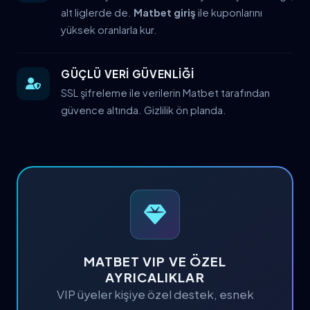
alt liglerde de.
Matbet giriş
ile kuponlarını
yüksek oranlarla kur.
GÜÇLÜ VERİ GÜVENLİĞİ
SSL şifreleme ile verilerin Matbet tarafından
güvence altında. Gizlilik ön planda.
MATBET VIP VE ÖZEL
AYRICALIKLAR
VIP üyeler kişiye özel destek, esnek