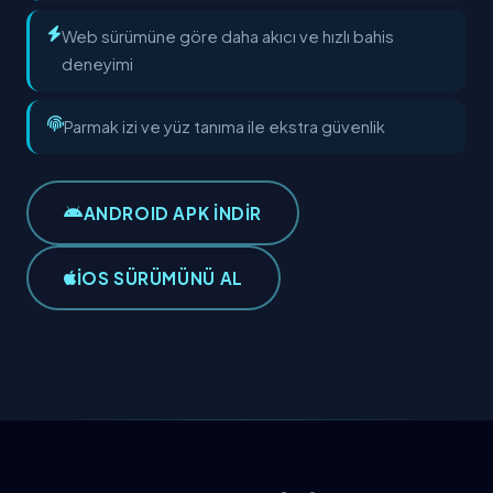
Web sürümüne göre daha akıcı ve hızlı bahis
deneyimi
Parmak izi ve yüz tanıma ile ekstra güvenlik
ANDROID APK İNDİR
IOS SÜRÜMÜNÜ AL