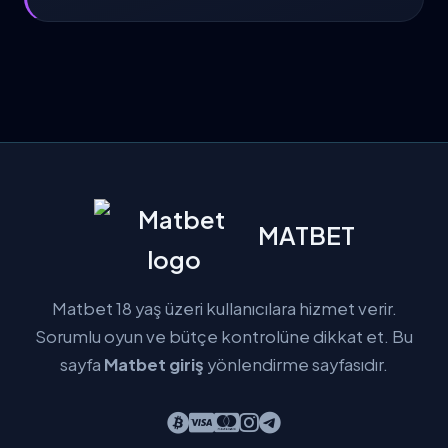
MATBET
Matbet 18 yaş üzeri kullanıcılara hizmet verir.
Sorumlu oyun ve bütçe kontrolüne dikkat et. Bu
sayfa
Matbet giriş
yönlendirme sayfasıdır.