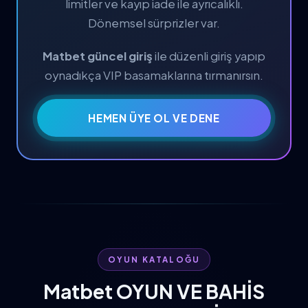
limitler ve kayıp iade ile ayrıcalıklı.
Dönemsel sürprizler var.
Matbet güncel giriş
ile düzenli giriş yapıp
oynadıkça VIP basamaklarına tırmanırsın.
HEMEN ÜYE OL VE DENE
OYUN KATALOĞU
Matbet OYUN VE BAHİS