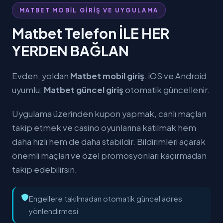
MATBET MOBİL GİRİŞ VE UYGULAMA
Matbet Telefon İLE HER
YERDEN BAĞLAN
Evden, yoldan
Matbet mobil giriş
. iOS ve Android
uyumlu;
Matbet güncel giriş
otomatik güncellenir.
Uygulama üzerinden kupon yapmak, canlı maçları
takip etmek ve casino oyunlarına katılmak hem
daha hızlı hem de daha stabildir. Bildirimleri açarak
önemli maçları ve özel promosyonları kaçırmadan
takip edebilirsin.
Engellere takılmadan otomatik güncel adres
yönlendirmesi