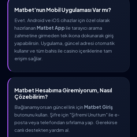
Matbet’nun Mobil Uygulaması Var mı?
Evet. Android ve iOS cihazlar için özel olarak
hazırlanan
Matbet App
ile tarayıcı arama
zahmetine girmeden tek ikona dokunarak giriş
yapabilirsin. Uygulama, güncel adresi otomatik
kullanır ve tüm bahis ile casino içeriklerine tam
erişim sağlar.
Matbet Hesabıma Giremiyorum, Nasıl
Çözebilirim?
Bağlanamıyorsan güncel link için
Matbet Giriş
butonunu kullan. Şifre için "Şifremi Unuttum" ile e-
posta veya telefondan sıfırlama yap. Gerekirse
canlı destekten yardım al.