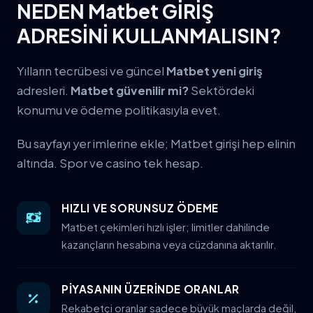
NEDEN Matbet GİRİŞ
ADRESİNİ KULLANMALISIN?
Yılların tecrübesi ve güncel
Matbet yeni giriş
adresleri.
Matbet güvenilir mi?
Sektördeki
konumu ve ödeme politikasıyla evet.
Bu sayfayı yer imlerine ekle; Matbet girişi hep elinin
altında. Spor ve casino tek hesap.
HIZLI VE SORUNSUZ ÖDEME
Matbet çekimleri hızlı işler; limitler dahilinde
kazançların hesabına veya cüzdanına aktarılır.
PİYASANIN ÜZERİNDE ORANLAR
Rekabetçi oranlar sadece büyük maçlarda değil,