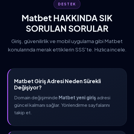
DESTEK
Matbet HAKKINDA SIK
SORULAN SORULAR
Giriş, güvenilirlik ve mobil uygulama gibi Matbet
konularında merak ettiklerin SSS'te. Hızlıca incele.
Matbet Giriş Adresi Neden Sürekli
Değişiyor?
Domain değişiminde
Matbet yeni giriş
adresi
güncel kalmanı sağlar. Yönlendirme sayfalarını
takip et.