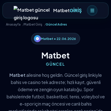
Matbet
GİRİŞ
Anasayfa
Matbet Giriş
Güncel Adres
Matbet • 22.06.2026
Matbet
GÜNCEL
Matbet
ailesine hoş geldin. Güncel giriş linkiyle
bahis ve casino tek adreste; hızlı kayıt, güvenli
ödeme ve zengin oyun kataloğu. Spor
bahislerinde futbol, basketbol, tenis, voleybol ve
e-spor için maç öncesi ve canlı bahis
marketlerinde rekabetçi oranlar; canlı casino'da