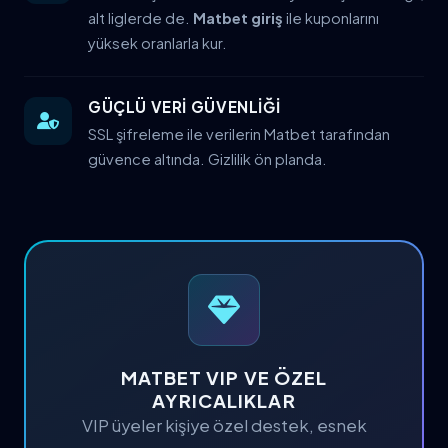
alt liglerde de.
Matbet giriş
ile kuponlarını
yüksek oranlarla kur.
GÜÇLÜ VERİ GÜVENLİĞİ
SSL şifreleme ile verilerin Matbet tarafından
güvence altında. Gizlilik ön planda.
MATBET VIP VE ÖZEL
AYRICALIKLAR
VIP üyeler kişiye özel destek, esnek