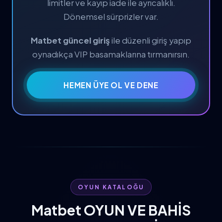
limitler ve kayıp iade ile ayrıcalıklı.
Dönemsel sürprizler var.
Matbet güncel giriş
ile düzenli giriş yapıp
oynadıkça VIP basamaklarına tırmanırsın.
HEMEN ÜYE OL VE DENE
OYUN KATALOĞU
Matbet OYUN VE BAHİS