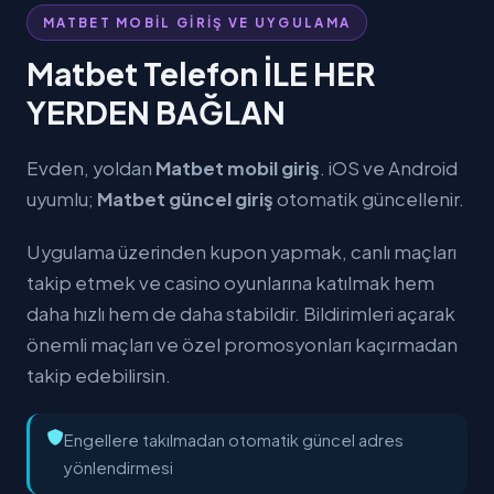
MATBET MOBİL GİRİŞ VE UYGULAMA
Matbet Telefon İLE HER
YERDEN BAĞLAN
Evden, yoldan
Matbet mobil giriş
. iOS ve Android
uyumlu;
Matbet güncel giriş
otomatik güncellenir.
Uygulama üzerinden kupon yapmak, canlı maçları
takip etmek ve casino oyunlarına katılmak hem
daha hızlı hem de daha stabildir. Bildirimleri açarak
önemli maçları ve özel promosyonları kaçırmadan
takip edebilirsin.
Engellere takılmadan otomatik güncel adres
yönlendirmesi