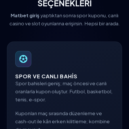
SEÇENEKLERİ
Matbet giriş
yaptıktan sonra spor kuponu, canlı
casino ve slot oyunlarına erişirsin. Hepsi bir arada.
SPOR VE CANLI BAHİS
Spor bahisleri geniş; maç öncesi ve canlı
oranlarla kupon oluştur. Futbol, basketbol,
tenis, e-spor.
Kuponları maç sırasında düzenleme ve
cash-out ile kârı erken kilitleme; kombine