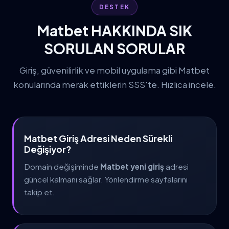
DESTEK
Matbet HAKKINDA SIK
SORULAN SORULAR
Giriş, güvenilirlik ve mobil uygulama gibi Matbet
konularında merak ettiklerin SSS'te. Hızlıca incele.
Matbet Giriş Adresi Neden Sürekli
Değişiyor?
Domain değişiminde
Matbet yeni giriş
adresi
güncel kalmanı sağlar. Yönlendirme sayfalarını
takip et.