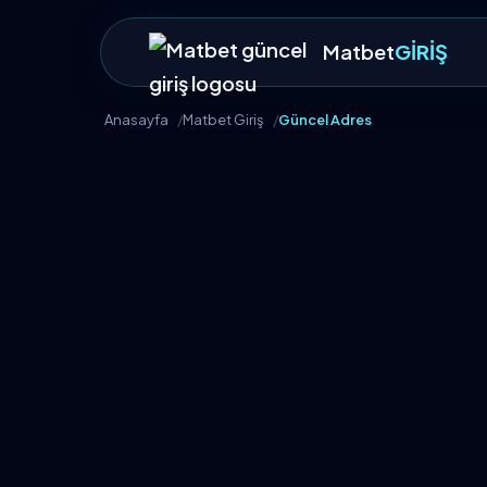
Matbet
GİRİŞ
Anasayfa
Matbet Giriş
Güncel Adres