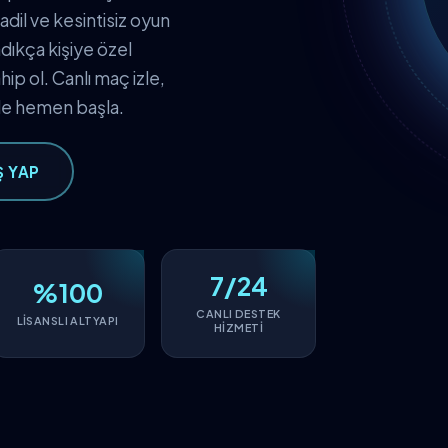
 adil ve kesintisiz oyun
dıkça kişiye özel
hip ol. Canlı maç izle,
le hemen başla.
Ş YAP
7/24
%100
CANLI DESTEK
LİSANSLI ALTYAPI
HİZMETİ