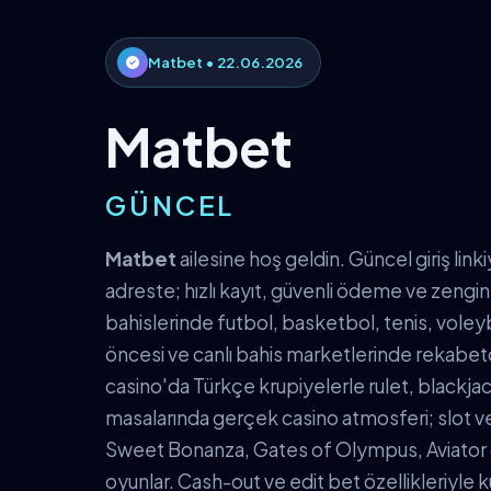
Matbet • 22.06.2026
Matbet
GÜNCEL
Matbet
ailesine hoş geldin. Güncel giriş link
adreste; hızlı kayıt, güvenli ödeme ve zengi
bahislerinde futbol, basketbol, tenis, voley
öncesi ve canlı bahis marketlerinde rekabetçi
casino'da Türkçe krupiyelerle rulet, blackja
masalarında gerçek casino atmosferi; slot v
Sweet Bonanza, Gates of Olympus, Aviator g
oyunlar. Cash-out ve edit bet özellikleriyle 