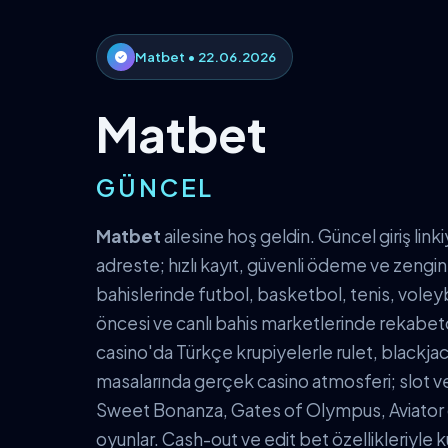
Matbet • 22.06.2026
Matbet
GÜNCEL
Matbet
ailesine hoş geldin. Güncel giriş link
adreste; hızlı kayıt, güvenli ödeme ve zengi
bahislerinde futbol, basketbol, tenis, voley
öncesi ve canlı bahis marketlerinde rekabetçi
casino'da Türkçe krupiyelerle rulet, blackja
masalarında gerçek casino atmosferi; slot v
Sweet Bonanza, Gates of Olympus, Aviator g
oyunlar. Cash-out ve edit bet özellikleriyle 