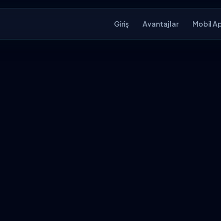
Giriş
Avantajlar
Mobil A