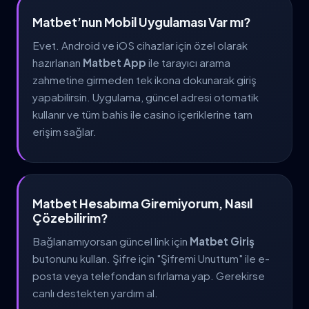
Matbet’nun Mobil Uygulaması Var mı?
Evet. Android ve iOS cihazlar için özel olarak
hazırlanan
Matbet App
ile tarayıcı arama
zahmetine girmeden tek ikona dokunarak giriş
yapabilirsin. Uygulama, güncel adresi otomatik
kullanır ve tüm bahis ile casino içeriklerine tam
erişim sağlar.
Matbet Hesabıma Giremiyorum, Nasıl
Çözebilirim?
Bağlanamıyorsan güncel link için
Matbet Giriş
butonunu kullan. Şifre için "Şifremi Unuttum" ile e-
posta veya telefondan sıfırlama yap. Gerekirse
canlı destekten yardım al.