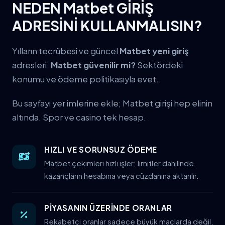
NEDEN Matbet GİRİŞ
ADRESİNİ KULLANMALISIN?
Yılların tecrübesi ve güncel
Matbet yeni giriş
adresleri.
Matbet güvenilir mi?
Sektördeki
konumu ve ödeme politikasıyla evet.
Bu sayfayı yer imlerine ekle; Matbet girişi hep elinin
altında. Spor ve casino tek hesap.
HIZLI VE SORUNSUZ ÖDEME
Matbet çekimleri hızlı işler; limitler dahilinde
kazançların hesabına veya cüzdanına aktarılır.
PİYASANIN ÜZERİNDE ORANLAR
Rekabetçi oranlar sadece büyük maçlarda değil,