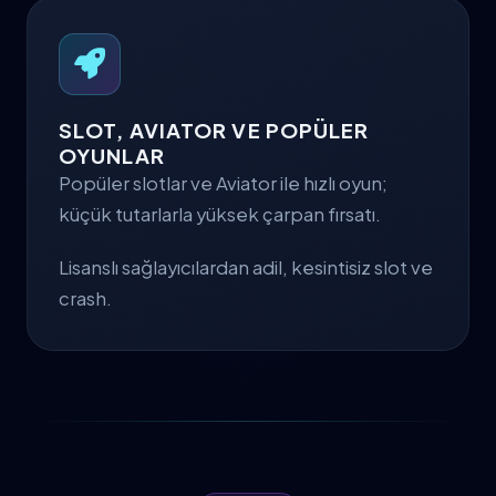
SLOT, AVIATOR VE POPÜLER
OYUNLAR
Popüler slotlar ve Aviator ile hızlı oyun;
küçük tutarlarla yüksek çarpan fırsatı.
Lisanslı sağlayıcılardan adil, kesintisiz slot ve
crash.