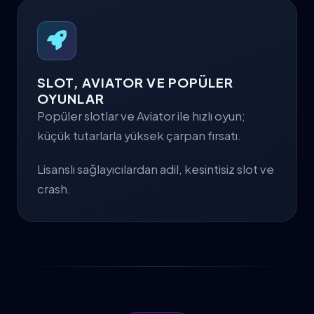
SLOT, AVIATOR VE POPÜLER
OYUNLAR
Popüler slotlar ve Aviator ile hızlı oyun;
küçük tutarlarla yüksek çarpan fırsatı.
Lisanslı sağlayıcılardan adil, kesintisiz slot ve
crash.