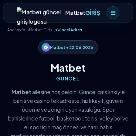
Matbet
GİRİŞ
Anasayfa
Matbet Giriş
Güncel Adres
Matbet • 22.06.2026
Matbet
GÜNCEL
Matbet
ailesine hoş geldin. Güncel giriş linkiyle
bahis ve casino tek adreste; hızlı kayıt, güvenli
ödeme ve zengin oyun kataloğu. Spor
bahislerinde futbol, basketbol, tenis, voleybol ve
e-spor için maç öncesi ve canlı bahis
marketlerinde rekabetçi oranlar; canlı casino'da