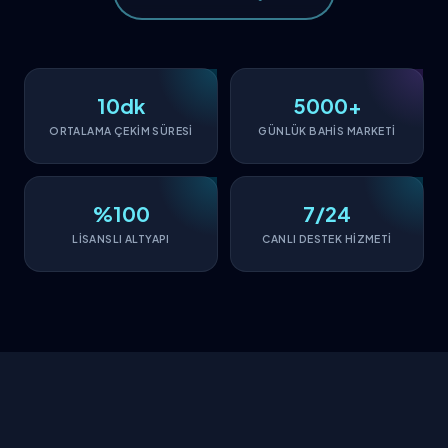
10dk
5000+
ORTALAMA ÇEKİM SÜRESİ
GÜNLÜK BAHİS MARKETİ
%100
7/24
LİSANSLI ALTYAPI
CANLI DESTEK HİZMETİ