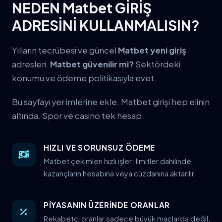
NEDEN Matbet GİRİŞ
ADRESİNİ KULLANMALISIN?
Yılların tecrübesi ve güncel
Matbet yeni giriş
adresleri.
Matbet güvenilir mi?
Sektördeki
konumu ve ödeme politikasıyla evet.
Bu sayfayı yer imlerine ekle; Matbet girişi hep elinin
altında. Spor ve casino tek hesap.
HIZLI VE SORUNSUZ ÖDEME
Matbet çekimleri hızlı işler; limitler dahilinde
kazançların hesabına veya cüzdanına aktarılır.
PİYASANIN ÜZERİNDE ORANLAR
Rekabetçi oranlar sadece büyük maçlarda değil,