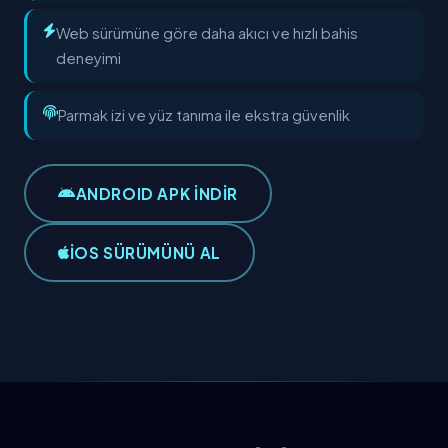
Web sürümüne göre daha akıcı ve hızlı bahis
deneyimi
Parmak izi ve yüz tanıma ile ekstra güvenlik
ANDROID APK İNDİR
IOS SÜRÜMÜNÜ AL