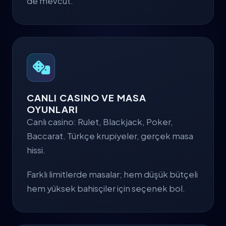
de mevcut.
CANLI CASINO VE MASA
OYUNLARI
Canlı casino: Rulet, Blackjack, Poker,
Baccarat. Türkçe krupiyeler, gerçek masa
hissi.
Farklı limitlerde masalar; hem düşük bütçeli
hem yüksek bahisçiler için seçenek bol.