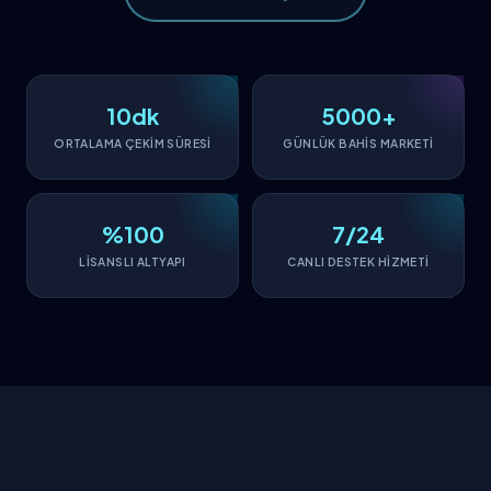
10dk
5000+
ORTALAMA ÇEKİM SÜRESİ
GÜNLÜK BAHİS MARKETİ
%100
7/24
LİSANSLI ALTYAPI
CANLI DESTEK HİZMETİ