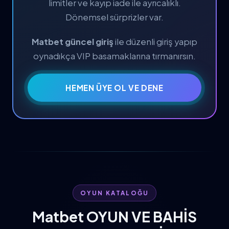
limitler ve kayıp iade ile ayrıcalıklı.
Dönemsel sürprizler var.
Matbet güncel giriş
ile düzenli giriş yapıp
oynadıkça VIP basamaklarına tırmanırsın.
HEMEN ÜYE OL VE DENE
OYUN KATALOĞU
Matbet OYUN VE BAHİS