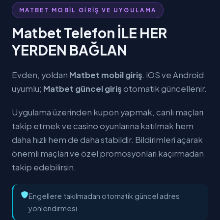
MATBET MOBİL GİRİŞ VE UYGULAMA
Matbet Telefon İLE HER
YERDEN BAĞLAN
Evden, yoldan
Matbet mobil giriş
. iOS ve Android
uyumlu;
Matbet güncel giriş
otomatik güncellenir.
Uygulama üzerinden kupon yapmak, canlı maçları
takip etmek ve casino oyunlarına katılmak hem
daha hızlı hem de daha stabildir. Bildirimleri açarak
önemli maçları ve özel promosyonları kaçırmadan
takip edebilirsin.
Engellere takılmadan otomatik güncel adres
yönlendirmesi