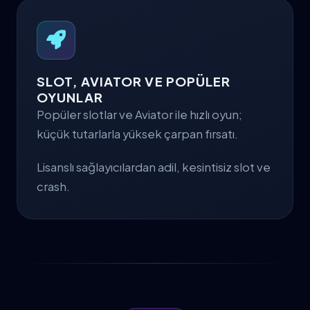
SLOT, AVIATOR VE POPÜLER
OYUNLAR
Popüler slotlar ve Aviator ile hızlı oyun;
küçük tutarlarla yüksek çarpan fırsatı.
Lisanslı sağlayıcılardan adil, kesintisiz slot ve
crash.