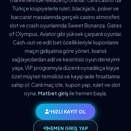
Türkçe krupiyelerle rulet, blackjack, poker ve
baccarat masalarında gerçek casino atmosferi;
slot ve crash oyunlarında Sweet Bonanza, Gates
of Olympus, Aviator gibi yüksek çarpanlı oyunlar.
Cash-out ve edit bet özellikleriyle kuponlarını
maçın gidişatına göre yönet, lisanslı
sağlayıcılardan adil ve kesintisiz oyun deneyimi
yaşa, VIP programıyla düzenli oynadıkça kişiye
özel müşteri temsilcisi ve kayıp iade fırsatlarına
sahip ol. Canlı maç izle, kupon yap, rulet ve slot
oyna.
Matbet giriş
ile hemen başla.
HIZLI KAYIT OL
HEMEN GİRİŞ YAP