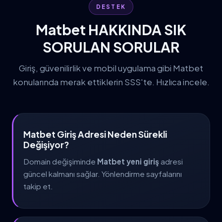
DESTEK
Matbet HAKKINDA SIK
SORULAN SORULAR
Giriş, güvenilirlik ve mobil uygulama gibi Matbet
konularında merak ettiklerin SSS'te. Hızlıca incele.
Matbet Giriş Adresi Neden Sürekli
Değişiyor?
Domain değişiminde
Matbet yeni giriş
adresi
güncel kalmanı sağlar. Yönlendirme sayfalarını
takip et.