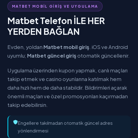
MATBET MOBİL GİRİŞ VE UYGULAMA
Matbet Telefon İLE HER
YERDEN BAĞLAN
Evden, yoldan
Matbet mobil giriş
. iOS ve Android
uyumlu;
Matbet güncel giriş
otomatik güncellenir.
Uygulama üzerinden kupon yapmak, canlı maçları
takip etmek ve casino oyunlarına katılmak hem
daha hızlı hem de daha stabildir. Bildirimleri açarak
önemli maçları ve özel promosyonları kaçırmadan
takip edebilirsin.
Engellere takılmadan otomatik güncel adres
yönlendirmesi