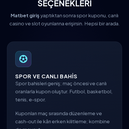
SEÇENEKLERİ
Matbet giriş
yaptıktan sonra spor kuponu, canlı
casino ve slot oyunlarına erişirsin. Hepsi bir arada.
SPOR VE CANLI BAHİS
Spor bahisleri geniş; maç öncesi ve canlı
oranlarla kupon oluştur. Futbol, basketbol,
tenis, e-spor.
Kuponları maç sırasında düzenleme ve
cash-out ile kârı erken kilitleme; kombine