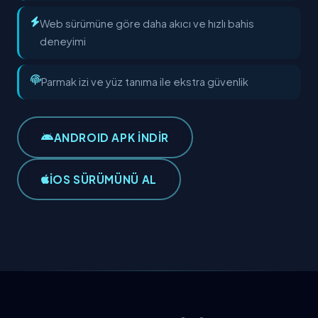
Web sürümüne göre daha akıcı ve hızlı bahis
deneyimi
Parmak izi ve yüz tanıma ile ekstra güvenlik
ANDROID APK İNDİR
IOS SÜRÜMÜNÜ AL