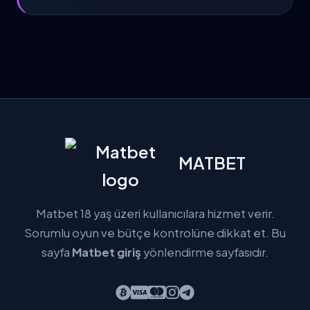
MATBET
Matbet 18 yaş üzeri kullanıcılara hizmet verir.
Sorumlu oyun ve bütçe kontrolüne dikkat et. Bu
sayfa
Matbet giriş
yönlendirme sayfasıdır.