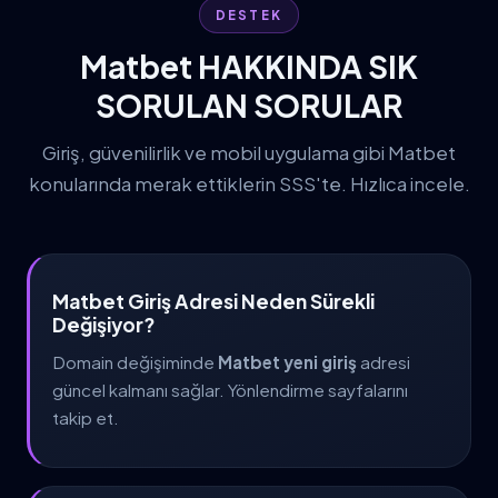
DESTEK
Matbet HAKKINDA SIK
SORULAN SORULAR
Giriş, güvenilirlik ve mobil uygulama gibi Matbet
konularında merak ettiklerin SSS'te. Hızlıca incele.
Matbet Giriş Adresi Neden Sürekli
Değişiyor?
Domain değişiminde
Matbet yeni giriş
adresi
güncel kalmanı sağlar. Yönlendirme sayfalarını
takip et.