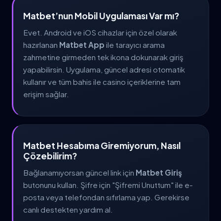
Matbet’nun Mobil Uygulaması Var mı?
Evet. Android ve iOS cihazlar için özel olarak
hazırlanan
Matbet App
ile tarayıcı arama
zahmetine girmeden tek ikona dokunarak giriş
yapabilirsin. Uygulama, güncel adresi otomatik
kullanır ve tüm bahis ile casino içeriklerine tam
erişim sağlar.
Matbet Hesabıma Giremiyorum, Nasıl
Çözebilirim?
Bağlanamıyorsan güncel link için
Matbet Giriş
butonunu kullan. Şifre için "Şifremi Unuttum" ile e-
posta veya telefondan sıfırlama yap. Gerekirse
canlı destekten yardım al.