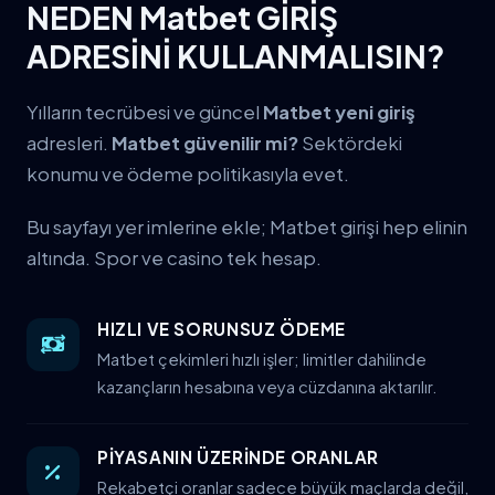
NEDEN Matbet GİRİŞ
ADRESİNİ KULLANMALISIN?
Yılların tecrübesi ve güncel
Matbet yeni giriş
adresleri.
Matbet güvenilir mi?
Sektördeki
konumu ve ödeme politikasıyla evet.
Bu sayfayı yer imlerine ekle; Matbet girişi hep elinin
altında. Spor ve casino tek hesap.
HIZLI VE SORUNSUZ ÖDEME
Matbet çekimleri hızlı işler; limitler dahilinde
kazançların hesabına veya cüzdanına aktarılır.
PİYASANIN ÜZERİNDE ORANLAR
Rekabetçi oranlar sadece büyük maçlarda değil,