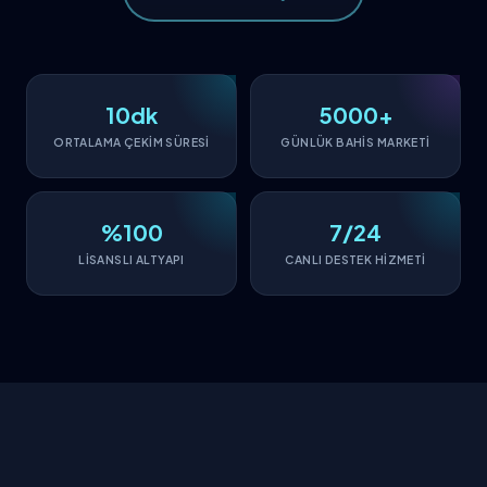
10dk
5000+
ORTALAMA ÇEKİM SÜRESİ
GÜNLÜK BAHİS MARKETİ
%100
7/24
LİSANSLI ALTYAPI
CANLI DESTEK HİZMETİ