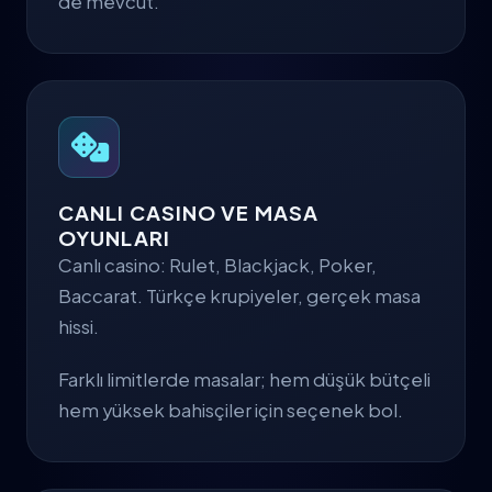
de mevcut.
CANLI CASINO VE MASA
OYUNLARI
Canlı casino: Rulet, Blackjack, Poker,
Baccarat. Türkçe krupiyeler, gerçek masa
hissi.
Farklı limitlerde masalar; hem düşük bütçeli
hem yüksek bahisçiler için seçenek bol.