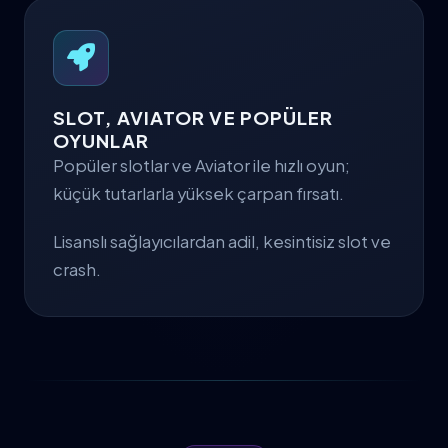
SLOT, AVIATOR VE POPÜLER
OYUNLAR
Popüler slotlar ve Aviator ile hızlı oyun;
küçük tutarlarla yüksek çarpan fırsatı.
Lisanslı sağlayıcılardan adil, kesintisiz slot ve
crash.