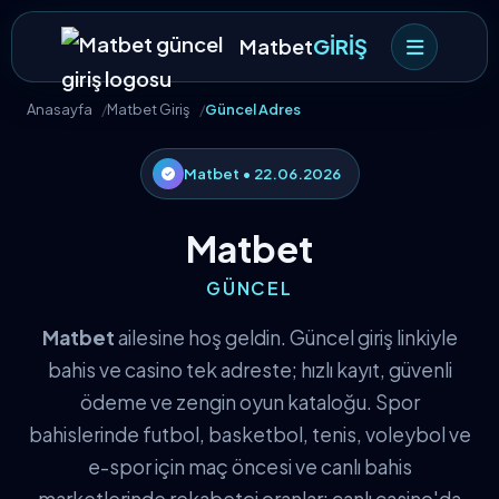
Matbet
GİRİŞ
Anasayfa
Matbet Giriş
Güncel Adres
Matbet • 22.06.2026
Matbet
GÜNCEL
Matbet
ailesine hoş geldin. Güncel giriş linkiyle
bahis ve casino tek adreste; hızlı kayıt, güvenli
ödeme ve zengin oyun kataloğu. Spor
bahislerinde futbol, basketbol, tenis, voleybol ve
e-spor için maç öncesi ve canlı bahis
marketlerinde rekabetçi oranlar; canlı casino'da