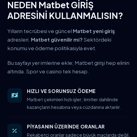
NEDEN Matbet GİRİŞ
ADRESİNİ KULLANMALISIN?
Yılların tecrübesi ve güncel
Matbet yeni giriş
adresleri.
Matbet güvenilir mi?
Sektördeki
konumu ve ödeme politikasıyla evet.
Bu sayfayı yer imlerine ekle; Matbet girişi hep elinin
altında. Spor ve casino tek hesap.
HIZLI VE SORUNSUZ ÖDEME
Matbet çekimleri hızlı işler; limitler dahilinde
kazançların hesabına veya cüzdanına aktarılır.
PİYASANIN ÜZERİNDE ORANLAR
Rekabetçi oranlar sadece büyük maçlarda değil,