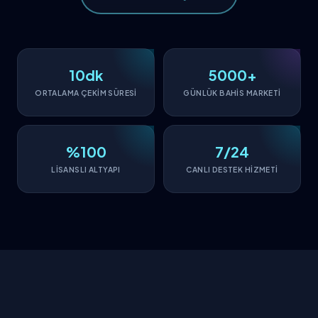
10dk
5000+
ORTALAMA ÇEKİM SÜRESİ
GÜNLÜK BAHİS MARKETİ
%100
7/24
LİSANSLI ALTYAPI
CANLI DESTEK HİZMETİ