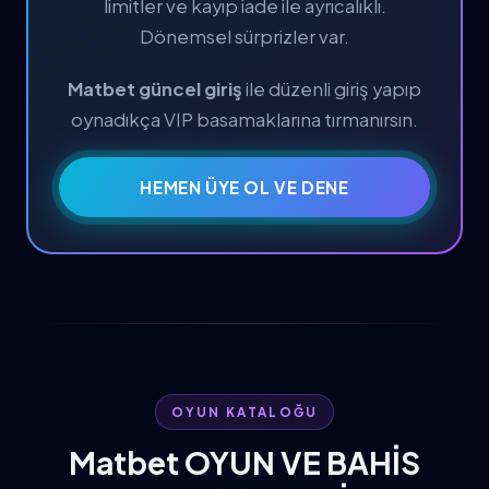
limitler ve kayıp iade ile ayrıcalıklı.
Dönemsel sürprizler var.
Matbet güncel giriş
ile düzenli giriş yapıp
oynadıkça VIP basamaklarına tırmanırsın.
HEMEN ÜYE OL VE DENE
OYUN KATALOĞU
Matbet OYUN VE BAHİS