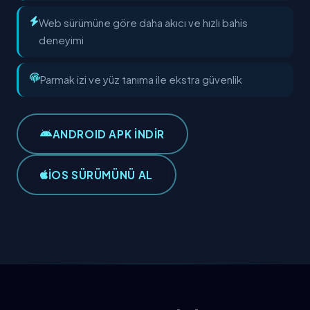
Web sürümüne göre daha akıcı ve hızlı bahis
deneyimi
Parmak izi ve yüz tanıma ile ekstra güvenlik
ANDROID APK İNDİR
IOS SÜRÜMÜNÜ AL