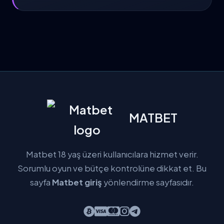
MATBET
Matbet 18 yaş üzeri kullanıcılara hizmet verir.
Sorumlu oyun ve bütçe kontrolüne dikkat et. Bu
sayfa
Matbet giriş
yönlendirme sayfasıdır.