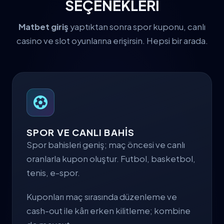
SEÇENEKLERİ
Matbet giriş
yaptıktan sonra spor kuponu, canlı
casino ve slot oyunlarına erişirsin. Hepsi bir arada.
SPOR VE CANLI BAHİS
Spor bahisleri geniş; maç öncesi ve canlı
oranlarla kupon oluştur. Futbol, basketbol,
tenis, e-spor.
Kuponları maç sırasında düzenleme ve
cash-out ile kârı erken kilitleme; kombine