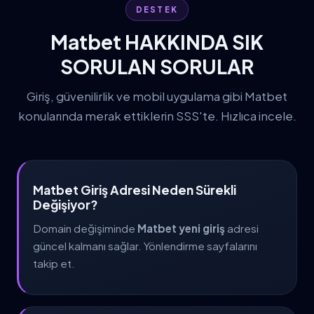
DESTEK
Matbet HAKKINDA SIK
SORULAN SORULAR
Giriş, güvenilirlik ve mobil uygulama gibi Matbet
konularında merak ettiklerin SSS'te. Hızlıca incele.
Matbet Giriş Adresi Neden Sürekli
Değişiyor?
Domain değişiminde
Matbet yeni giriş
adresi
güncel kalmanı sağlar. Yönlendirme sayfalarını
takip et.