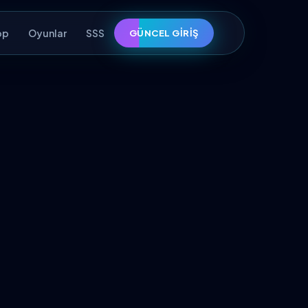
pp
Oyunlar
SSS
GÜNCEL GİRİŞ