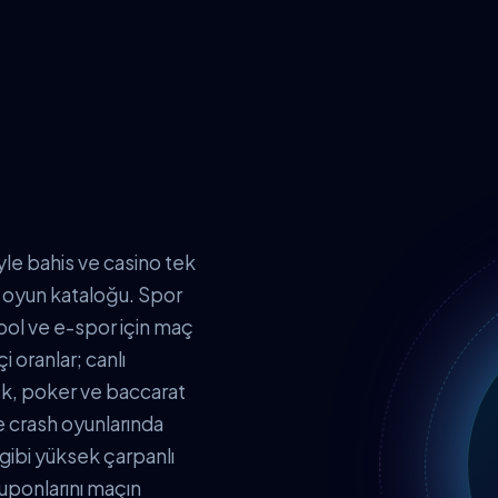
iyle bahis ve casino tek
n oyun kataloğu. Spor
bol ve e-spor için maç
 oranlar; canlı
ck, poker ve baccarat
e crash oyunlarında
ibi yüksek çarpanlı
kuponlarını maçın