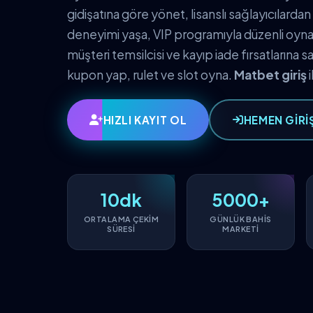
gidişatına göre yönet, lisanslı sağlayıcılardan
deneyimi yaşa, VIP programıyla düzenli oyna
müşteri temsilcisi ve kayıp iade fırsatlarına sa
kupon yap, rulet ve slot oyna.
Matbet giriş
i
HIZLI KAYIT OL
HEMEN GİRİ
10dk
5000+
ORTALAMA ÇEKİM
GÜNLÜK BAHİS
SÜRESİ
MARKETİ