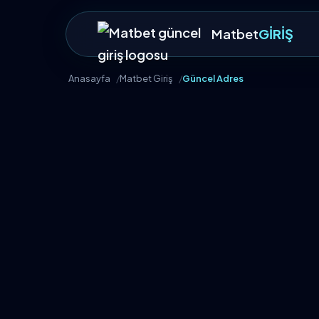
Matbet
GİRİŞ
Anasayfa
Matbet Giriş
Güncel Adres