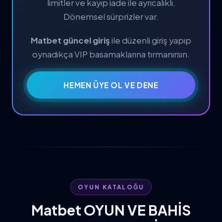
limitler ve kayıp iade ile ayrıcalıklı.
Dönemsel sürprizler var.
Matbet güncel giriş
ile düzenli giriş yapıp
oynadıkça VIP basamaklarına tırmanırsın.
HEMEN ÜYE OL VE DENE
OYUN KATALOĞU
Matbet OYUN VE BAHİS