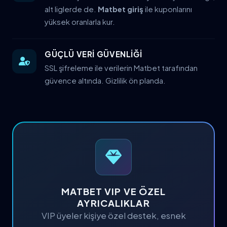
alt liglerde de.
Matbet giriş
ile kuponlarını
yüksek oranlarla kur.
GÜÇLÜ VERİ GÜVENLİĞİ
SSL şifreleme ile verilerin Matbet tarafından
güvence altında. Gizlilik ön planda.
MATBET VIP VE ÖZEL
AYRICALIKLAR
VIP üyeler kişiye özel destek, esnek