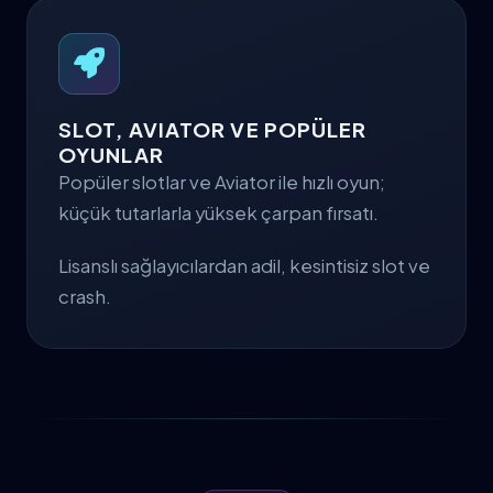
SLOT, AVIATOR VE POPÜLER
OYUNLAR
Popüler slotlar ve Aviator ile hızlı oyun;
küçük tutarlarla yüksek çarpan fırsatı.
Lisanslı sağlayıcılardan adil, kesintisiz slot ve
crash.