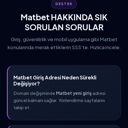
DESTEK
Matbet HAKKINDA SIK
SORULAN SORULAR
Giriş, güvenilirlik ve mobil uygulama gibi Matbet
konularında merak ettiklerin SSS'te. Hızlıca incele.
Matbet Giriş Adresi Neden Sürekli
Değişiyor?
Domain değişiminde
Matbet yeni giriş
adresi
güncel kalmanı sağlar. Yönlendirme sayfalarını
takip et.