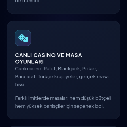
de mevcut.
CANLI CASINO VE MASA
OYUNLARI
Canlı casino: Rulet, Blackjack, Poker,
Baccarat. Türkçe krupiyeler, gerçek masa
hissi.
Farklı limitlerde masalar; hem düşük bütçeli
hem yüksek bahisçiler için seçenek bol.