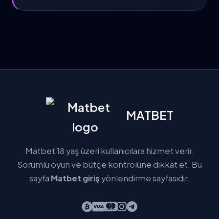
MATBET
Matbet 18 yaş üzeri kullanıcılara hizmet verir.
Sorumlu oyun ve bütçe kontrolüne dikkat et. Bu
sayfa
Matbet giriş
yönlendirme sayfasıdır.