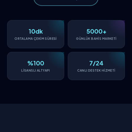
10dk
5000+
ORTALAMA ÇEKİM SÜRESİ
GÜNLÜK BAHİS MARKETİ
%100
7/24
LİSANSLI ALTYAPI
CANLI DESTEK HİZMETİ