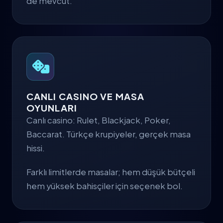
de mevcut.
CANLI CASINO VE MASA
OYUNLARI
Canlı casino: Rulet, Blackjack, Poker,
Baccarat. Türkçe krupiyeler, gerçek masa
hissi.
Farklı limitlerde masalar; hem düşük bütçeli
hem yüksek bahisçiler için seçenek bol.