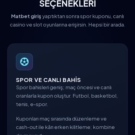
SEÇENEKLERİ
Matbet giriş
yaptıktan sonra spor kuponu, canlı
casino ve slot oyunlarına erişirsin. Hepsi bir arada.
SPOR VE CANLI BAHİS
Spor bahisleri geniş; maç öncesi ve canlı
oranlarla kupon oluştur. Futbol, basketbol,
tenis, e-spor.
Kuponları maç sırasında düzenleme ve
cash-out ile kârı erken kilitleme; kombine