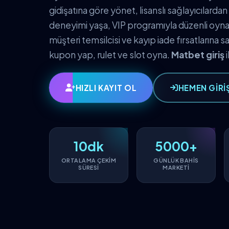
gidişatına göre yönet, lisanslı sağlayıcılardan
deneyimi yaşa, VIP programıyla düzenli oyna
müşteri temsilcisi ve kayıp iade fırsatlarına sa
kupon yap, rulet ve slot oyna.
Matbet giriş
i
HIZLI KAYIT OL
HEMEN GİRİ
10dk
5000+
ORTALAMA ÇEKİM
GÜNLÜK BAHİS
SÜRESİ
MARKETİ