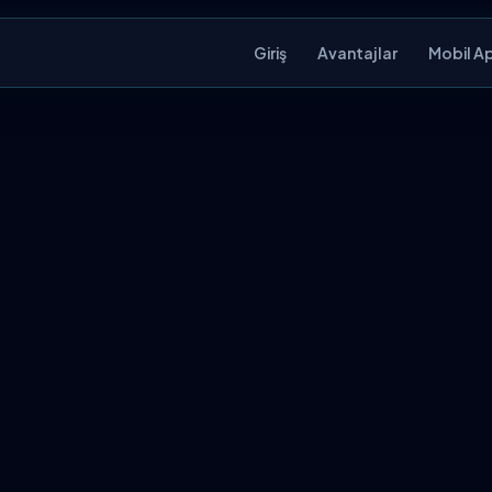
Giriş
Avantajlar
Mobil A